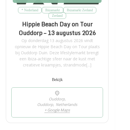
* Nederland
Ibizamarkt
Ibizamarkt Zeeland
Zeeland
Hippie Beach Day on Tour
Ouddorp – 13 augustus 2026
Op donderdag 13 augustus 2026 vindt
opnieuw de Hippie Beach Day on Tour plaats
bij Ouddorp Duin. Deze lifestylemarkt brengt
een Ibiza-achtige sfeer naar de kust met
creatieve kraampjes, strandmode[...]
Bekijk
Ouddorp,
Ouddorp
,
Netherlands
+ Google Maps