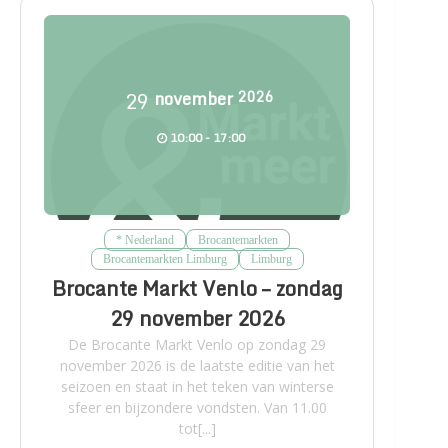
29
november
2026
10:00 - 17:00
* Nederland
Brocantemarkten
Brocantemarkten Limburg
Limburg
Brocante Markt Venlo – zondag
29 november 2026
De Brocante Markt Venlo op zondag 29
november 2026 is de laatste editie van het
seizoen en staat in het teken van winterse
sfeer en bijzondere vondsten. Van 11.00
tot[...]