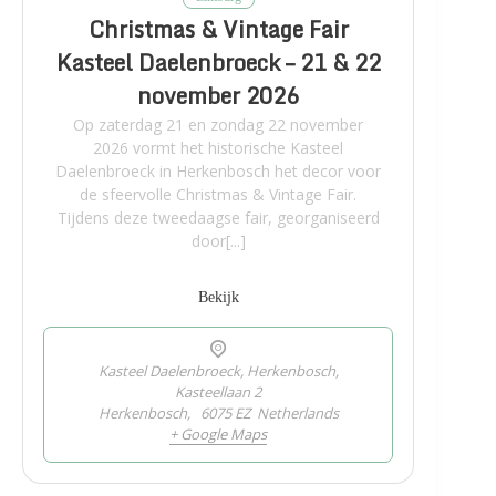
Christmas & Vintage Fair
Kasteel Daelenbroeck – 21 & 22
november 2026
Op zaterdag 21 en zondag 22 november
2026 vormt het historische Kasteel
Daelenbroeck in Herkenbosch het decor voor
de sfeervolle Christmas & Vintage Fair.
Tijdens deze tweedaagse fair, georganiseerd
door[...]
Bekijk
Kasteel Daelenbroeck, Herkenbosch,
Kasteellaan 2
Herkenbosch
,
6075 EZ
Netherlands
+ Google Maps