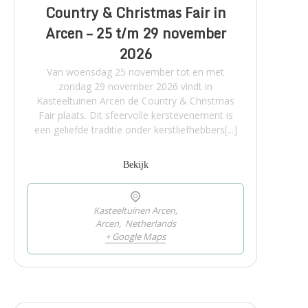
Country & Christmas Fair in
Arcen – 25 t/m 29 november
2026
Van woensdag 25 november tot en met
zondag 29 november 2026 vindt in
Kasteeltuinen Arcen de Country & Christmas
Fair plaats. Dit sfeervolle kerstevenement is
een geliefde traditie onder kerstliefhebbers[...]
Bekijk
Kasteeltuinen Arcen,
Arcen
,
Netherlands
+ Google Maps