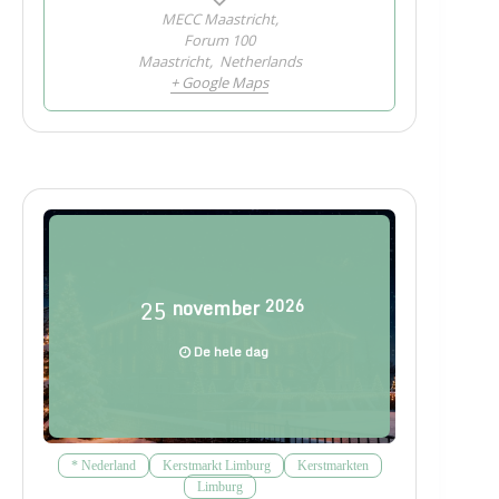
MECC Maastricht,
Forum 100
Maastricht
,
Netherlands
+ Google Maps
25
november
2026
De hele dag
* Nederland
Kerstmarkt Limburg
Kerstmarkten
Limburg