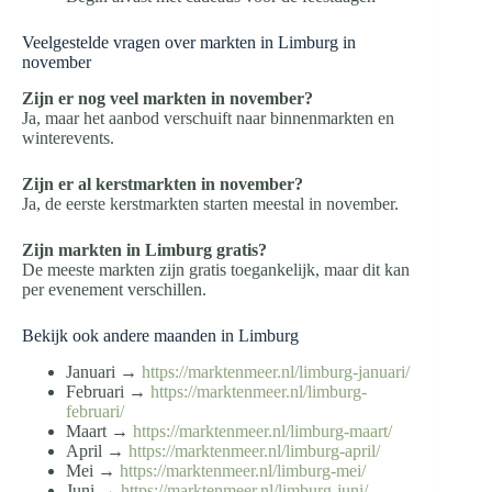
Veelgestelde vragen over markten in Limburg in
november
Zijn er nog veel markten in november?
Ja, maar het aanbod verschuift naar binnenmarkten en
winterevents.
Zijn er al kerstmarkten in november?
Ja, de eerste kerstmarkten starten meestal in november.
Zijn markten in Limburg gratis?
De meeste markten zijn gratis toegankelijk, maar dit kan
per evenement verschillen.
Bekijk ook andere maanden in Limburg
Januari →
https://marktenmeer.nl/limburg-januari/
Februari →
https://marktenmeer.nl/limburg-
februari/
Maart →
https://marktenmeer.nl/limburg-maart/
April →
https://marktenmeer.nl/limburg-april/
Mei →
https://marktenmeer.nl/limburg-mei/
Juni →
https://marktenmeer.nl/limburg-juni/