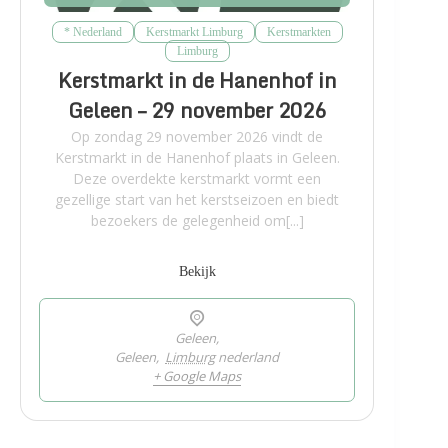
* Nederland
Kerstmarkt Limburg
Kerstmarkten
Limburg
Kerstmarkt in de Hanenhof in
Geleen – 29 november 2026
Op zondag 29 november 2026 vindt de
Kerstmarkt in de Hanenhof plaats in Geleen.
Deze overdekte kerstmarkt vormt een
gezellige start van het kerstseizoen en biedt
bezoekers de gelegenheid om[...]
Bekijk
Geleen,
Geleen
,
Limburg
nederland
+ Google Maps