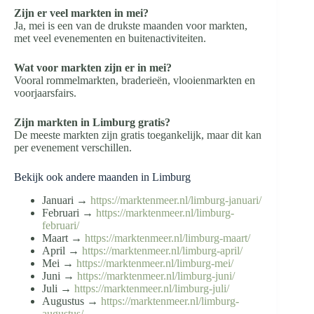
Zijn er veel markten in mei?
Ja, mei is een van de drukste maanden voor markten,
met veel evenementen en buitenactiviteiten.
Wat voor markten zijn er in mei?
Vooral rommelmarkten, braderieën, vlooienmarkten en
voorjaarsfairs.
Zijn markten in Limburg gratis?
De meeste markten zijn gratis toegankelijk, maar dit kan
per evenement verschillen.
Bekijk ook andere maanden in Limburg
Januari →
https://marktenmeer.nl/limburg-januari/
Februari →
https://marktenmeer.nl/limburg-
februari/
Maart →
https://marktenmeer.nl/limburg-maart/
April →
https://marktenmeer.nl/limburg-april/
Mei →
https://marktenmeer.nl/limburg-mei/
Juni →
https://marktenmeer.nl/limburg-juni/
Juli →
https://marktenmeer.nl/limburg-juli/
Augustus →
https://marktenmeer.nl/limburg-
augustus/