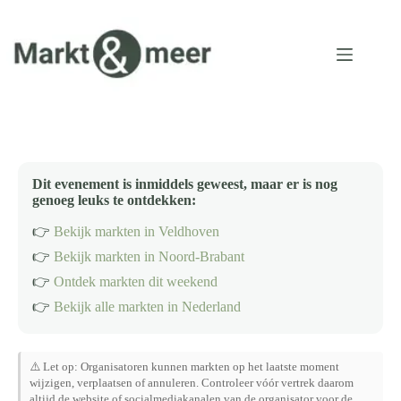
Ga
naar
de
inhoud
Dit evenement is inmiddels geweest, maar er is nog
genoeg leuks te ontdekken:
👉
Bekijk markten in Veldhoven
👉
Bekijk markten in Noord-Brabant
👉
Ontdek markten dit weekend
👉
Bekijk alle markten in Nederland
⚠️ Let op: Organisatoren kunnen markten op het laatste moment
wijzigen, verplaatsen of annuleren. Controleer vóór vertrek daarom
altijd de website of socialmediakanalen van de organisator voor de