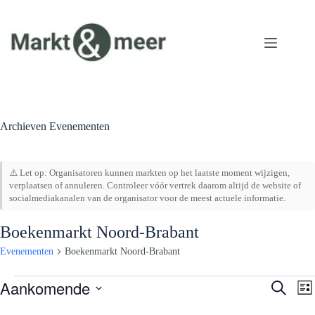
Ga
naar
de
inhoud
Archieven
Evenementen
⚠️ Let op: Organisatoren kunnen markten op het laatste moment wijzigen,
verplaatsen of annuleren. Controleer vóór vertrek daarom altijd de website of
socialmediakanalen van de organisator voor de meest actuele informatie.
Boekenmarkt Noord-Brabant
Evenementen
Boekenmarkt Noord-Brabant
Evenementen
Aankomende
E
E
Z
L
v
v
o
S
i
e
e
e