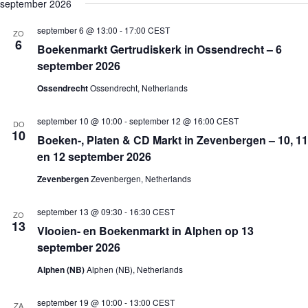
e
september 2026
j
n
n
k
l
s
e
e
e
e
t
september 6 @ 13:00
-
17:00
CEST
m
m
ZO
n
c
6
e
e
Boekenmarkt Gertrudiskerk in Ossendrecht – 6
t
n
n
e
september 2026
t
t
e
e
w
r
Ossendrecht
Ossendrecht, Netherlands
n
e
e
Z
e
e
o
r
n
september 10 @ 10:00
-
september 12 @ 16:00
CEST
DO
e
g
d
10
Boeken-, Platen & CD Markt in Zevenbergen – 10, 11
a
k
a
t
en 12 september 2026
e
v
u
n
e
m
Zevenbergen
Zevenbergen, Netherlands
e
n
.
n
n
w
a
september 13 @ 09:30
-
16:30
CEST
ZO
e
v
13
Vlooien- en Boekenmarkt in Alphen op 13
e
i
r
g
september 2026
g
a
e
t
Alphen (NB)
Alphen (NB), Netherlands
v
i
e
e
september 19 @ 10:00
-
13:00
CEST
n
ZA