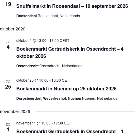
19
n
Snuffelmarkt in Roosendaal – 19 september 2026
a
v
Roosendaal
Roosendaal, Netherlands
i
g
oktober 2026
a
t
oktober 4 @ 13:00
-
17:00
CEST
i
ZO
4
e
Boekenmarkt Gertrudiskerk in Ossendrecht – 4
oktober 2026
Ossendrecht
Ossendrecht, Netherlands
oktober 25 @ 10:00
-
16:30
CET
ZO
25
Boekenmarkt in Nuenen op 25 oktober 2026
Dorpsboerderij Weverkeshof, Nuenen
Nuenen, Netherlands
november 2026
november 1 @ 13:00
-
17:00
CET
ZO
1
Boekenmarkt Gertrudiskerk in Ossendrecht – 1