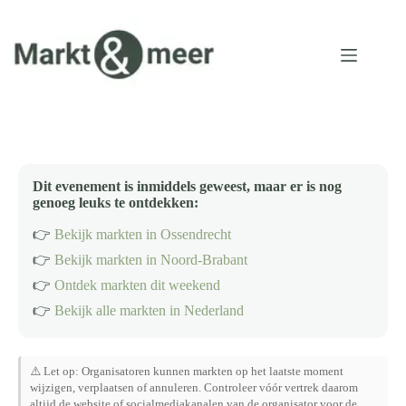
Ga
naar
de
inhoud
Dit evenement is inmiddels geweest, maar er is nog
genoeg leuks te ontdekken:
👉
Bekijk markten in Ossendrecht
👉
Bekijk markten in Noord-Brabant
👉
Ontdek markten dit weekend
👉
Bekijk alle markten in Nederland
⚠️ Let op: Organisatoren kunnen markten op het laatste moment
wijzigen, verplaatsen of annuleren. Controleer vóór vertrek daarom
altijd de website of socialmediakanalen van de organisator voor de