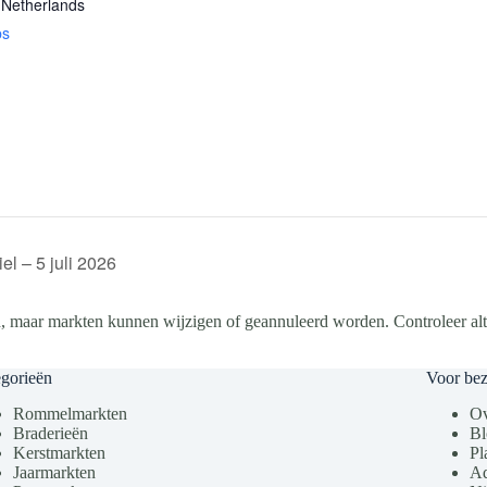
Netherlands
ps
el – 5 juli 2026
, maar markten kunnen wijzigen of geannuleerd worden. Controleer altij
gorieën
Voor be
Rommelmarkten
Ov
Braderieën
Bl
Kerstmarkten
Pl
Jaarmarkten
Ad