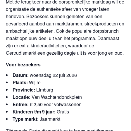
Met de terugkeer naar de oorspronkelijke marktdag wil de
organisatie de authentieke sfeer van vroeger laten
herleven. Bezoekers kunnen genieten van een
gevarieerd aanbod aan marktkramen, streekproducten en
ambachtelijke artikelen. Ook de populaire dorpsbrunch
maakt opnieuw deel uit van het programma. Daarnaast
zijn er extra kinderactiviteiten, waardoor de
Gertrudismarkt een gezellig dagje uit is voor jong en oud.
Voor bezoekers
Datum:
woensdag 22 juli 2026
Plaats:
Wijlre
Provincie:
Limburg
Locatie:
Van Wachtendonckplein
Entree:
€ 2,50 voor volwassenen
Kinderen t/m 9 jaar:
Gratis
Type markt:
Jaarmarkt
Tijdens de Gertrudismarkt kun je langs marktkramen