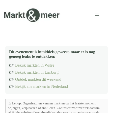
Ga
naar
de
inhoud
Dit evenement is inmiddels geweest, maar er is nog
genoeg leuks te ontdekken:
👉
Bekijk markten in Wijlre
👉
Bekijk markten in Limburg
👉
Ontdek markten dit weekend
👉
Bekijk alle markten in Nederland
⚠️ Let op: Organisatoren kunnen markten op het laatste moment
wijzigen, verplaatsen of annuleren. Controleer vóór vertrek daarom
altijd de website of socialmediakanalen van de organisator voor de