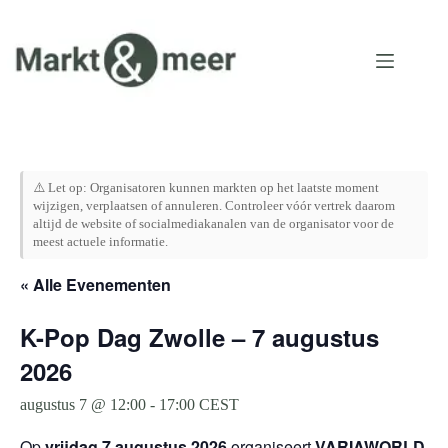
Ga
naar
de
inhoud
⚠️ Let op: Organisatoren kunnen markten op het laatste moment
wijzigen, verplaatsen of annuleren. Controleer vóór vertrek daarom
altijd de website of socialmediakanalen van de organisator voor de
meest actuele informatie.
« Alle Evenementen
K-Pop Dag Zwolle – 7 augustus
2026
augustus 7 @ 12:00
-
17:00
CEST
Op
vrijdag 7 augustus 2026
organiseert
VARIAWORLD