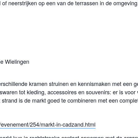
of neerstrijken op een van de terrassen in de omgeving
de Wielingen
verschillende kramen struinen en kennismaken met een 
waren tot kleding, accessoires en souvenirs: er is voor 
het strand is de markt goed te combineren met een compl
nl/evenement/254/markt-in-cadzand.html
markt kun je rechtstreeks contact opnemen met de organi