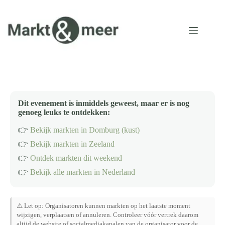
Ga
naar
de
inhoud
Dit evenement is inmiddels geweest, maar er is nog
genoeg leuks te ontdekken:
👉
Bekijk markten in Domburg (kust)
👉
Bekijk markten in Zeeland
👉
Ontdek markten dit weekend
👉
Bekijk alle markten in Nederland
⚠️ Let op: Organisatoren kunnen markten op het laatste moment
wijzigen, verplaatsen of annuleren. Controleer vóór vertrek daarom
altijd de website of socialmediakanalen van de organisator voor de