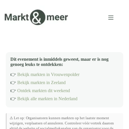
Ga
naar
de
inhoud
Dit evenement is inmiddels geweest, maar er is nog
genoeg leuks te ontdekken:
👉
Bekijk markten in Vrouwenpolder
👉
Bekijk markten in Zeeland
👉
Ontdek markten dit weekend
👉
Bekijk alle markten in Nederland
⚠️ Let op: Organisatoren kunnen markten op het laatste moment
wijzigen, verplaatsen of annuleren. Controleer vóór vertrek daarom
altijd de website of socialmediakanalen van de organisator voor de