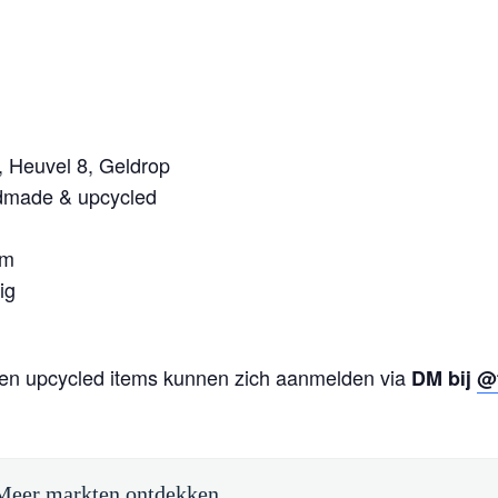
 Heuvel 8, Geldrop
ndmade & upcycled
om
ig
en upcycled items kunnen zich aanmelden via
DM bij
@
Meer markten ontdekken