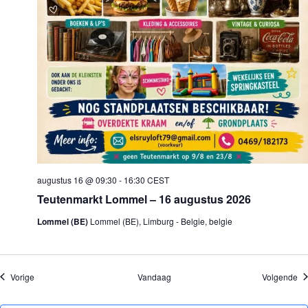
augustus 16 @ 09:30
-
16:30
CEST
Teutenmarkt Lommel – 16 augustus 2026
Lommel (BE)
Lommel (BE), Limburg - Belgie, belgie
Evenementen
Ev
Vorige
Vandaag
Volgende