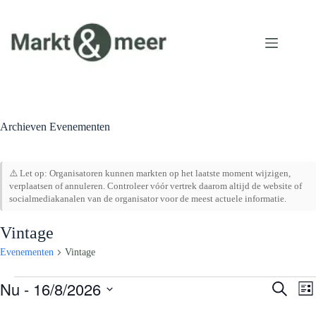
Ga
naar
de
inhoud
Archieven
Evenementen
⚠️ Let op: Organisatoren kunnen markten op het laatste moment wijzigen,
verplaatsen of annuleren. Controleer vóór vertrek daarom altijd de website of
socialmediakanalen van de organisator voor de meest actuele informatie.
Vintage
Evenementen
Vintage
Evenementen
Nu
 - 
16/8/2026
E
E
Z
L
v
v
o
S
i
e
e
e