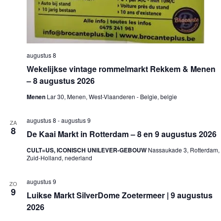
n
a
v
i
g
a
augustus 8
t
Wekelijkse vintage rommelmarkt Rekkem & Menen
i
e
– 8 augustus 2026
Menen
Lar 30, Menen, West-Vlaanderen - Belgie, belgie
augustus 8
-
augustus 9
ZA
8
De Kaai Markt in Rotterdam – 8 en 9 augustus 2026
CULT=US, ICONISCH UNILEVER-GEBOUW
Nassaukade 3, Rotterdam,
Zuid-Holland, nederland
augustus 9
ZO
9
Luikse Markt SilverDome Zoetermeer | 9 augustus
2026