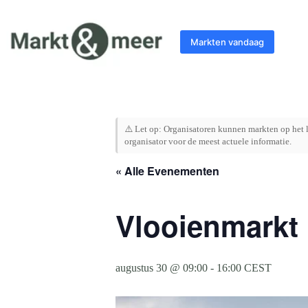
Ga
naar
de
Markten vandaag
inhoud
⚠️ Let op: Organisatoren kunnen markten op het l
organisator voor de meest actuele informatie.
« Alle Evenementen
Vlooienmarkt
augustus 30 @ 09:00
-
16:00
CEST