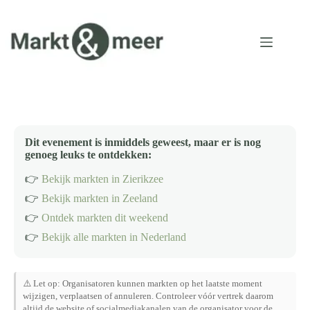
Ga
naar
de
inhoud
Dit evenement is inmiddels geweest, maar er is nog
genoeg leuks te ontdekken:
👉
Bekijk markten in Zierikzee
👉
Bekijk markten in Zeeland
👉
Ontdek markten dit weekend
👉
Bekijk alle markten in Nederland
⚠️ Let op: Organisatoren kunnen markten op het laatste moment
wijzigen, verplaatsen of annuleren. Controleer vóór vertrek daarom
altijd de website of socialmediakanalen van de organisator voor de