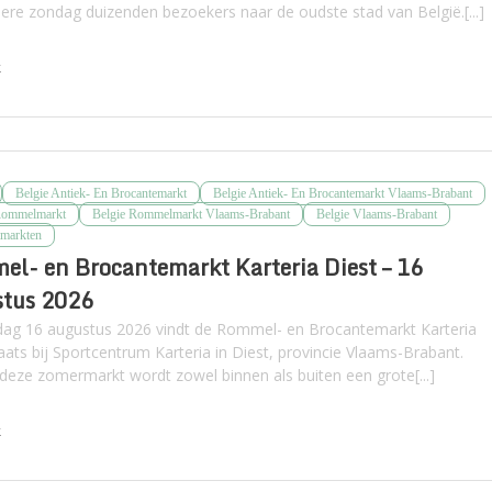
edere zondag duizenden bezoekers naar de oudste stad van België.[...]
k
Belgie Antiek- En Brocantemarkt
Belgie Antiek- En Brocantemarkt Vlaams-Brabant
Rommelmarkt
Belgie Rommelmarkt Vlaams-Brabant
Belgie Vlaams-Brabant
markten
l- en Brocantemarkt Karteria Diest – 16
stus 2026
ag 16 augustus 2026 vindt de Rommel- en Brocantemarkt Karteria
aats bij Sportcentrum Karteria in Diest, provincie Vlaams-Brabant.
 deze zomermarkt wordt zowel binnen als buiten een grote[...]
k