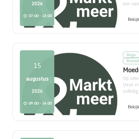
2026
een vast
07:00 - 13:00
Bekij
Belgie
Rommel
15
Moed
augustus
Op zate
Deze cr
2026
volledi
09:00 - 14:00
Bekij