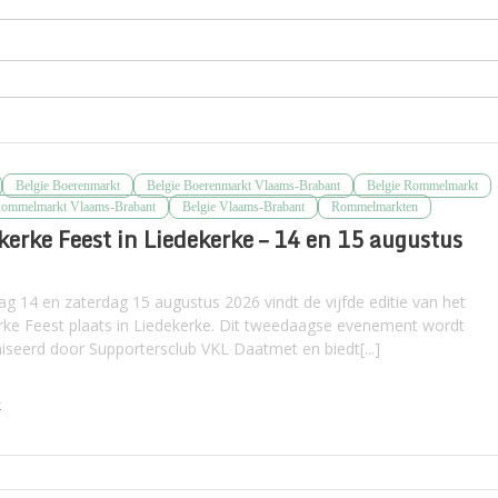
Belgie Boerenmarkt
Belgie Boerenmarkt Vlaams-Brabant
Belgie Rommelmarkt
Rommelmarkt Vlaams-Brabant
Belgie Vlaams-Brabant
Rommelmarkten
kerke Feest in Liedekerke – 14 en 15 augustus
dag 14 en zaterdag 15 augustus 2026 vindt de vijfde editie van het
rke Feest plaats in Liedekerke. Dit tweedaagse evenement wordt
iseerd door Supportersclub VKL Daatmet en biedt[...]
k