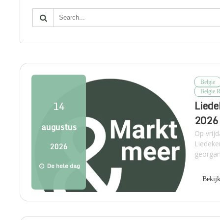
Belgie
Belgie 
Liede
14
2026
augustus
Op vrij
Liedeke
2026
georgan
De hele dag
Bekij