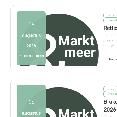
Belgie
Rommel
16
Retie
augustus
Op zond
plaats 
2026
bezoeke
08:00 - 13:00
Bekij
Belgie
Belgie 
Brake
16
2026
augustus
Op zond