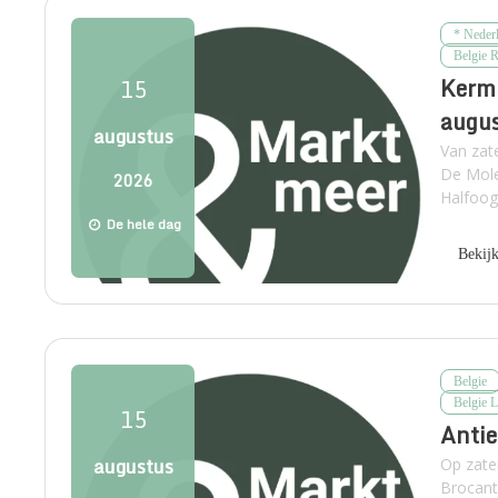
* Neder
Belgie 
Kermi
15
augu
augustus
Van zat
De Mole
2026
Halfoog
De hele dag
Bekij
Belgie
Belgie 
15
Antie
augustus
Op zate
Brocant