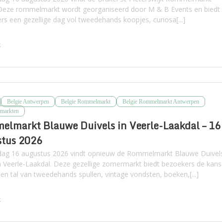
 Deze rommelmarkt wordt georganiseerd door M & B Events en biedt
rs een gezellige dag vol tweedehands koopjes, curiosa[...]
k
Belgie Antwerpen
Belgie Rommelmarkt
Belgie Rommelmarkt Antwerpen
markten
lmarkt Blauwe Duivels in Veerle-Laakdal – 16
stus 2026
ag 16 augustus 2026 vindt opnieuw de Rommelmarkt Blauwe Duivel
in Veerle-Laakdal. Deze gezellige zomermarkt biedt bezoekers de kans
en tal van tweedehands spullen, vintage vondsten, boeken,[...]
k