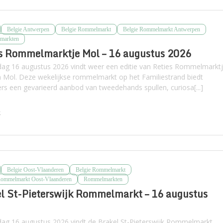
Belgie Antwerpen
Belgie Rommelmarkt
Belgie Rommelmarkt Antwerpen
markten
s Rommelmarktje Mol – 16 augustus 2026
ag 16 augustus 2026 vindt weer een editie van Reties Rommelmarkt
in Mol. Deze wekelijkse rommelmarkt op het Familiestrand biedt
rs een gevarieerd aanbod van tweedehands spullen, curiosa[...]
k
Belgie Oost-Vlaanderen
Belgie Rommelmarkt
Rommelmarkt Oost-Vlaanderen
Rommelmarkten
l St-Pieterswijk Rommelmarkt – 16 augustus
ag 16 augustus 2026 vindt de Brakel St-Pieterswijk Rommelmarkt