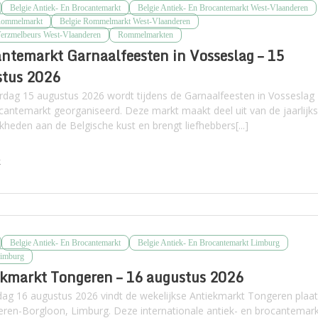
Belgie Antiek- En Brocantemarkt
Belgie Antiek- En Brocantemarkt West-Vlaanderen
Rommelmarkt
Belgie Rommelmarkt West-Vlaanderen
Verzmelbeurs West-Vlaanderen
Rommelmarkten
ntemarkt Garnaalfeesten in Vosseslag – 15
stus 2026
rdag 15 augustus 2026 wordt tijdens de Garnaalfeesten in Vosseslag
cantemarkt georganiseerd. Deze markt maakt deel uit van de jaarlijk
jkheden aan de Belgische kust en brengt liefhebbers[...]
k
Belgie Antiek- En Brocantemarkt
Belgie Antiek- En Brocantemarkt Limburg
Limburg
kmarkt Tongeren – 16 augustus 2026
ag 16 augustus 2026 vindt de wekelijkse Antiekmarkt Tongeren plaa
eren-Borgloon, Limburg. Deze internationale antiek- en brocantemar