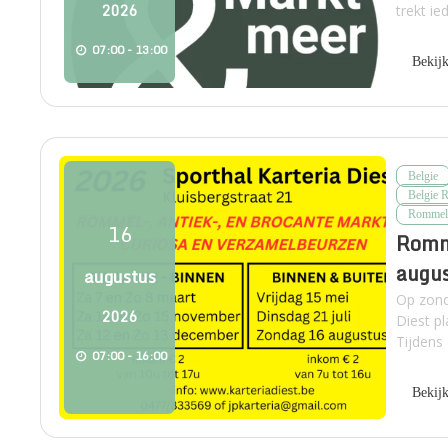
2026
trekt i
07:00 - 13:00
Bekij
Belgie
Belgie 
Rommel
16
Romme
augu
augustus
Op zond
2026
Diest pl
Tijdens
07:00 - 16:00
Bekij