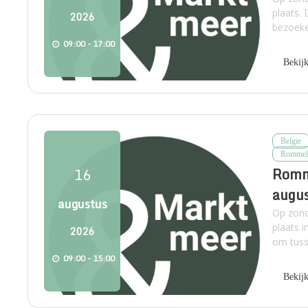
plaats.
2026
bezoeke
09:00 - 17:00
Bekij
Belgie
Rommel
Romme
16
augu
augustus
Op zond
plaats 
2026
om tuss
09:00 - 15:00
Bekij