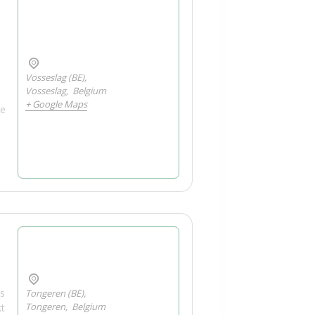
Vosseslag (BE),
Vosseslag
,
Belgium
+ Google Maps
se
ts
Tongeren (BE),
Tongeren
,
Belgium
kt