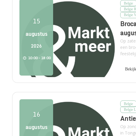
Belgie
Belgie 
Belgie 
15
Broca
augu
augustus
Op zate
2026
een bro
feesteli
10:00 - 18:00
Bekij
Belgie
Belgie 
16
Antie
augustus
Op zond
in Tong