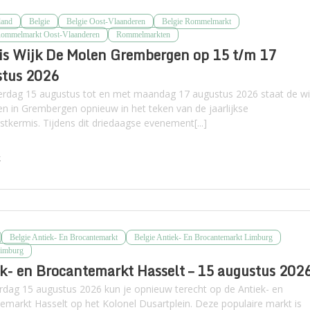
land
Belgie
Belgie Oost-Vlaanderen
Belgie Rommelmarkt
Rommelmarkt Oost-Vlaanderen
Rommelmarkten
s Wijk De Molen Grembergen op 15 t/m 17
stus 2026
erdag 15 augustus tot en met maandag 17 augustus 2026 staat de wi
n in Grembergen opnieuw in het teken van de jaarlijkse
stkermis. Tijdens dit driedaagse evenement[...]
k
Belgie Antiek- En Brocantemarkt
Belgie Antiek- En Brocantemarkt Limburg
Limburg
k- en Brocantemarkt Hasselt – 15 augustus 202
rdag 15 augustus 2026 kun je opnieuw terecht op de Antiek- en
emarkt Hasselt op het Kolonel Dusartplein. Deze populaire markt is