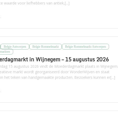
e waarde voor liefhebbers van antiek,[...]
k
Belgie Antwerpen
Belgie Rommelmarkt
Belgie Rommelmarkt Antwerpen
markten
erdagmarkt in Wijnegem – 15 augustus 2026
rdag 15 augustus 2026 vindt de Moederdagmarkt plaats in Wijnegem
eatieve markt wordt georganiseerd door WonderWijven en staat
g in het teken van handgemaakte producten. Bezoekers kunnen er[...]
k