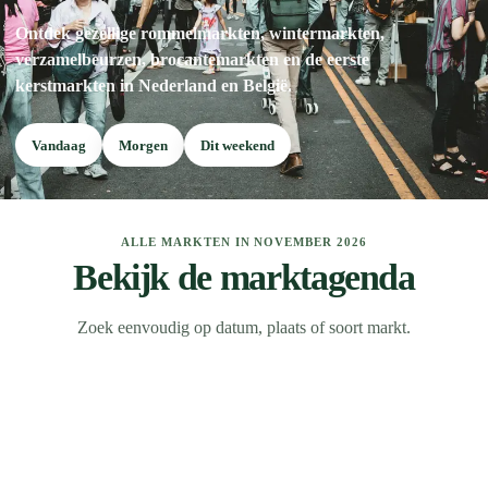
Ontdek gezellige rommelmarkten, wintermarkten,
verzamelbeurzen, brocantemarkten en de eerste
kerstmarkten in Nederland en België.
Vandaag
Morgen
Dit weekend
ALLE MARKTEN IN NOVEMBER 2026
Bekijk de marktagenda
Zoek eenvoudig op datum, plaats of soort markt.