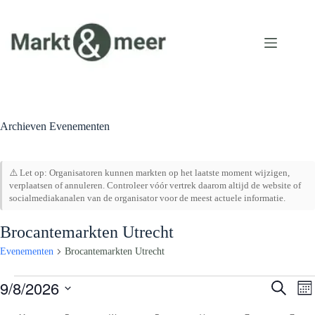
Ga
naar
de
inhoud
Archieven
Evenementen
⚠️ Let op: Organisatoren kunnen markten op het laatste moment wijzigen,
verplaatsen of annuleren. Controleer vóór vertrek daarom altijd de website of
socialmediakanalen van de organisator voor de meest actuele informatie.
Brocantemarkten Utrecht
Evenementen
Brocantemarkten Utrecht
Evenementen
9/8/2026
E
E
Z
M
v
v
o
S
a
e
e
e