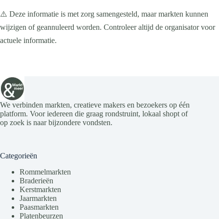
e
e
e
e
e
e
e
n
a
⚠️ Deze informatie is met zorg samengesteld, maar markten kunnen
n
n
n
n
n
n
n
v
wijzigen of geannuleerd worden. Controleer altijd de organisator voor
i
g
actuele informatie.
a
t
i
e
We verbinden markten, creatieve makers en bezoekers op één
platform. Voor iedereen die graag rondstruint, lokaal shopt of
op zoek is naar bijzondere vondsten.
Categorieën
Rommelmarkten
Braderieën
Kerstmarkten
Jaarmarkten
Paasmarkten
Platenbeurzen