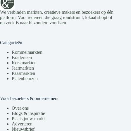
e
t
v
i
We verbinden markten, creatieve makers en bezoekers op één
e
e
platform. Voor iedereen die graag rondstruint, lokaal shopt of
n
op zoek is naar bijzondere vondsten.
n
a
v
i
Categorieën
g
a
Rommelmarkten
t
Braderieën
i
Kerstmarkten
e
Jaarmarkten
Paasmarkten
Platenbeurzen
Voor bezoekers & ondernemers
Over ons
Blogs & inspiratie
Plaats jouw markt
Adverteren
Nieuwsbrief