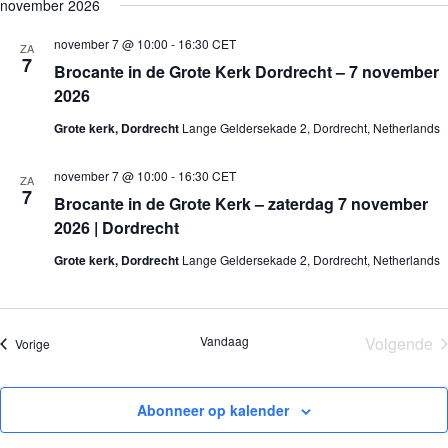
e
november 2026
j
n
n
k
l
s
e
e
e
e
t
november 7 @ 10:00
-
16:30
CET
m
m
ZA
n
c
7
e
e
Brocante in de Grote Kerk Dordrecht – 7 november
t
n
n
e
2026
t
t
e
e
w
r
Grote kerk, Dordrecht
Lange Geldersekade 2, Dordrecht, Netherlands
n
e
e
Z
e
e
o
r
n
november 7 @ 10:00
-
16:30
CET
ZA
e
g
d
7
Brocante in de Grote Kerk – zaterdag 7 november
a
k
a
t
2026 | Dordrecht
e
v
u
n
e
m
Grote kerk, Dordrecht
Lange Geldersekade 2, Dordrecht, Netherlands
e
n
.
n
n
w
a
e
v
e
i
Vandaag
Volgende
Evenementen
Vorige
r
g
Evene
g
a
e
t
v
i
Abonneer op kalender
e
e
n