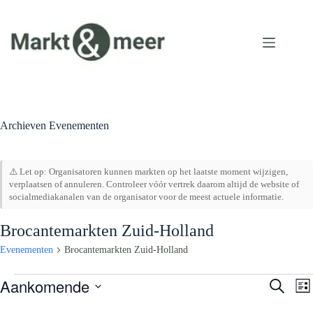
Ga
naar
de
inhoud
Archieven
Evenementen
⚠️ Let op: Organisatoren kunnen markten op het laatste moment wijzigen,
verplaatsen of annuleren. Controleer vóór vertrek daarom altijd de website of
socialmediakanalen van de organisator voor de meest actuele informatie.
Brocantemarkten Zuid-Holland
Evenementen
Brocantemarkten Zuid-Holland
Evenementen
Aankomende
E
E
Z
L
v
v
o
S
i
e
e
e