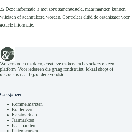
n
a
⚠️ Deze informatie is met zorg samengesteld, maar markten kunnen
v
wijzigen of geannuleerd worden. Controleer altijd de organisator voor
i
g
actuele informatie.
a
t
i
e
We verbinden markten, creatieve makers en bezoekers op één
platform. Voor iedereen die graag rondstruint, lokaal shopt of
op zoek is naar bijzondere vondsten.
Categorieën
Rommelmarkten
Braderieën
Kerstmarkten
Jaarmarkten
Paasmarkten
Platenbeurzen