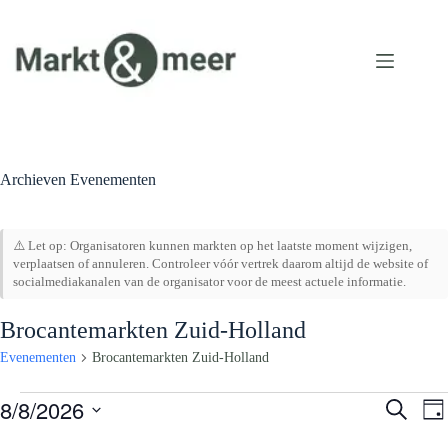
Ga
naar
de
inhoud
Archieven
Evenementen
⚠️ Let op: Organisatoren kunnen markten op het laatste moment wijzigen,
verplaatsen of annuleren. Controleer vóór vertrek daarom altijd de website of
socialmediakanalen van de organisator voor de meest actuele informatie.
Brocantemarkten Zuid-Holland
Evenementen
Brocantemarkten Zuid-Holland
Evenementen
8/8/2026
E
E
Z
D
in
v
v
o
S
a
augustus
e
e
e