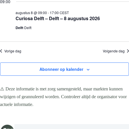
e
09:00
g
8,
n
n
k
l
2026
e
e
e
e
augustus 8 @ 09:00
-
17:00
CEST
m
m
n
c
Curiosa Delft – Delft – 8 augustus 2026
e
e
t
n
n
e
Delft
Delft
t
t
e
e
w
r
n
e
e
Z
e
e
o
r
n
Vorige dag
Volgende dag
e
g
d
a
k
a
t
e
v
Abonneer op kalender
u
n
e
m
e
n
.
n
n
w
a
⚠️ Deze informatie is met zorg samengesteld, maar markten kunnen
e
v
e
i
wijzigen of geannuleerd worden. Controleer altijd de organisator voor
r
g
actuele informatie.
g
a
e
t
v
i
e
e
n