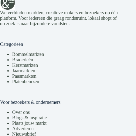
n
a
We verbinden markten, creatieve makers en bezoekers op één
v
platform. Voor iedereen die graag rondstruint, lokaal shopt of
i
op zoek is naar bijzondere vondsten.
g
a
t
i
Categorieën
e
Rommelmarkten
Braderieën
Kerstmarkten
Jaarmarkten
Paasmarkten
Platenbeurzen
Voor bezoekers & ondernemers
Over ons
Blogs & inspiratie
Plaats jouw markt
Adverteren
Nieuwsbrief