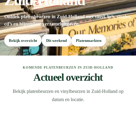
Zuid-Holland
Ontdek platenbeurzen in Zuid-Holland met vinyl, lp’s, singles,
cd’s en bijzondere verzameluitgaven.
Bekijk overzicht
Dit weekend
Platenmarkten
KOMENDE PLATENBEURZEN IN ZUID-HOLLAND
Actueel overzicht
Bekijk platenbeurzen en vinylbeurzen in Zuid-Holland op
datum en locatie.