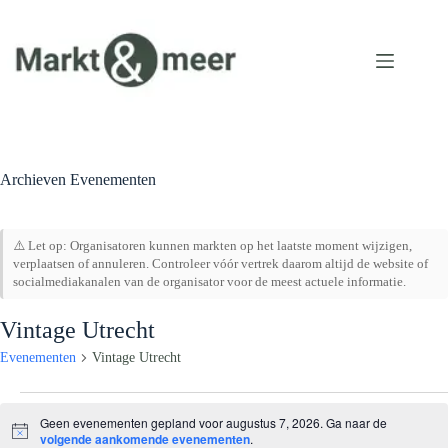
Ga
naar
de
inhoud
Archieven
Evenementen
⚠️ Let op: Organisatoren kunnen markten op het laatste moment wijzigen,
verplaatsen of annuleren. Controleer vóór vertrek daarom altijd de website of
socialmediakanalen van de organisator voor de meest actuele informatie.
Vintage Utrecht
Evenementen
Vintage Utrecht
Evenementen
in
Geen evenementen gepland voor augustus 7, 2026. Ga naar de
augustus
B
volgende aankomende evenementen
.