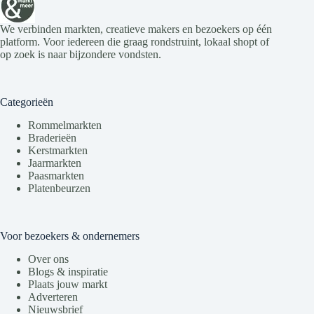
g
a
e
t
v
i
We verbinden markten, creatieve makers en bezoekers op één
e
e
platform. Voor iedereen die graag rondstruint, lokaal shopt of
n
op zoek is naar bijzondere vondsten.
n
a
v
Categorieën
i
g
Rommelmarkten
a
Braderieën
t
Kerstmarkten
i
Jaarmarkten
e
Paasmarkten
Platenbeurzen
Voor bezoekers & ondernemers
Over ons
Blogs & inspiratie
Plaats jouw markt
Adverteren
Nieuwsbrief