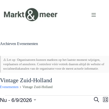
Ga
naar
de
inhoud
Archieven
Evenementen
⚠️ Let op: Organisatoren kunnen markten op het laatste moment wijzigen,
verplaatsen of annuleren. Controleer vóór vertrek daarom altijd de website of
socialmediakanalen van de organisator voor de meest actuele informatie.
Vintage Zuid-Holland
Evenementen
Vintage Zuid-Holland
Evenementen
Nu
 - 
6/9/2026
E
E
Z
L
v
v
o
S
i
e
e
e