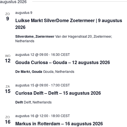
e
augustus 2026
j
n
n
k
l
s
e
e
e
e
t
augustus 9
m
m
ZO
n
c
9
e
e
Luikse Markt SilverDome Zoetermeer | 9 augustus
t
n
n
e
2026
t
t
e
e
w
r
Silverdome, Zoetermeer
Van der Hagenstraat 20, Zoetermeer,
n
e
e
Netherlands
Z
e
e
o
r
n
e
g
d
augustus 12 @ 09:00
-
16:30
CEST
WO
a
k
a
12
Gouda Curiosa – Gouda – 12 augustus 2026
t
e
v
u
n
e
De Markt, Gouda
Gouda, Netherlands
m
e
n
.
n
n
w
a
augustus 15 @ 09:00
-
17:00
CEST
ZA
e
v
15
Curiosa Delft – Delft – 15 augustus 2026
e
i
r
g
Delft
Delft, Netherlands
g
a
e
t
v
i
augustus 16 @ 12:00
-
18:00
CEST
ZO
e
e
16
Markus in Rotterdam – 16 augustus 2026
n