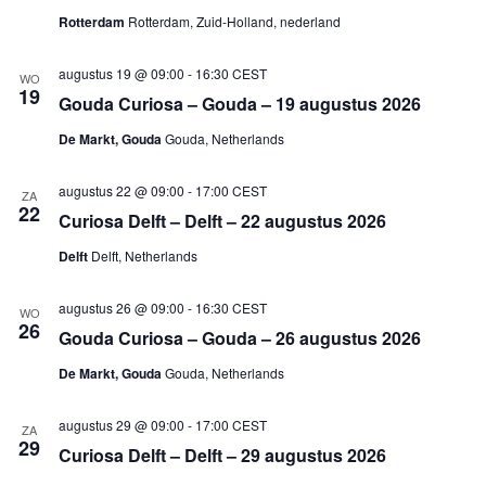
n
Rotterdam
Rotterdam, Zuid-Holland, nederland
a
v
i
augustus 19 @ 09:00
-
16:30
CEST
WO
g
19
Gouda Curiosa – Gouda – 19 augustus 2026
a
t
De Markt, Gouda
Gouda, Netherlands
i
e
augustus 22 @ 09:00
-
17:00
CEST
ZA
22
Curiosa Delft – Delft – 22 augustus 2026
Delft
Delft, Netherlands
augustus 26 @ 09:00
-
16:30
CEST
WO
26
Gouda Curiosa – Gouda – 26 augustus 2026
De Markt, Gouda
Gouda, Netherlands
augustus 29 @ 09:00
-
17:00
CEST
ZA
29
Curiosa Delft – Delft – 29 augustus 2026