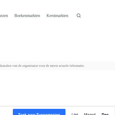
urzen
Boekenmarkten
Kerstmarkten
akanalen van de organisator voor de meest actuele informatie.
E
v
Zoek naar Evenementen
Lijst
Maand
Dag