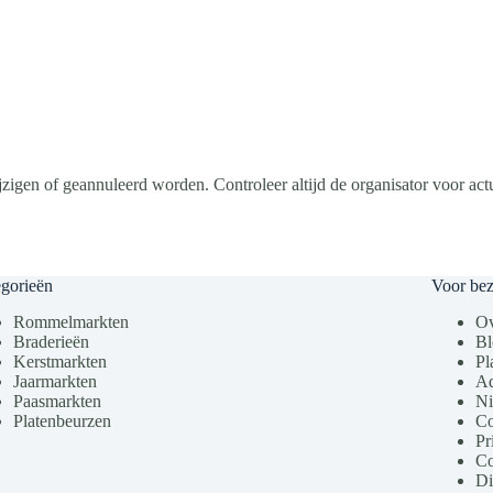
igen of geannuleerd worden. Controleer altijd de organisator voor actu
gorieën
Voor be
Rommelmarkten
Ov
Braderieën
Bl
Kerstmarkten
Pl
Jaarmarkten
Ad
Paasmarkten
Ni
Platenbeurzen
Co
Pr
Co
Di