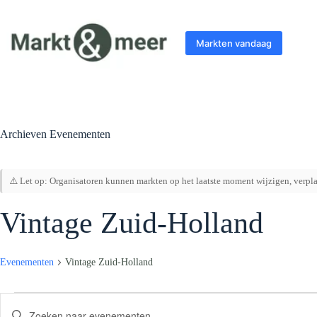
Ga
naar
de
Markten vandaag
inhoud
Archieven
Evenementen
⚠️ Let op: Organisatoren kunnen markten op het laatste moment wijzigen, verplaa
Vintage Zuid-Holland
Evenementen
Vintage Zuid-Holland
Evenementen
E
V
in
v