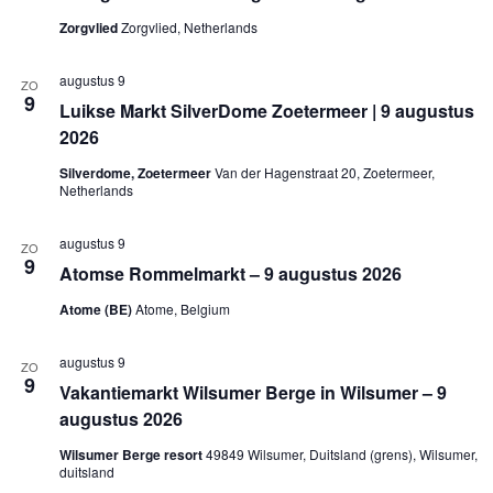
n
n
e
t
t
Zorgvlied
Zorgvlied, Netherlands
e
e
w
r
n
e
e
augustus 9
Z
e
e
ZO
9
o
r
n
Luikse Markt SilverDome Zoetermeer | 9 augustus
e
g
d
2026
a
k
a
t
e
v
Silverdome, Zoetermeer
Van der Hagenstraat 20, Zoetermeer,
u
n
e
Netherlands
m
e
n
.
n
n
w
a
augustus 9
ZO
e
v
9
Atomse Rommelmarkt – 9 augustus 2026
e
i
r
g
Atome (BE)
Atome, Belgium
g
a
e
t
v
i
augustus 9
ZO
e
e
9
Vakantiemarkt Wilsumer Berge in Wilsumer – 9
n
augustus 2026
n
a
Wilsumer Berge resort
49849 Wilsumer, Duitsland (grens), Wilsumer,
v
duitsland
i