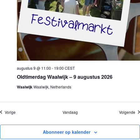
augustus 9 @ 11:00
-
19:00
CEST
Oldtimerdag Waalwijk – 9 augustus 2026
Waalwijk
Waalwijk, Netherlands
Evenementen
Ev
Vorige
Vandaag
Volgende
Abonneer op kalender