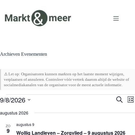
Ga
naar
de
inhoud
Archieven
Evenementen
⚠️ Let op: Organisatoren kunnen markten op het laatste moment wijzigen,
verplaatsen of annuleren. Controleer vóór vertrek daarom altijd de website of
socialmediakanalen van de organisator voor de meest actuele informatie.
Evenementen
9/8/2026
E
E
Z
L
v
v
o
S
i
e
e
e
e
augustus 2026
j
n
n
k
l
s
e
e
e
e
t
augustus 9
m
m
ZO
n
c
9
e
e
Wollig Landleven – Zorgvlied – 9 augustus 2026
t