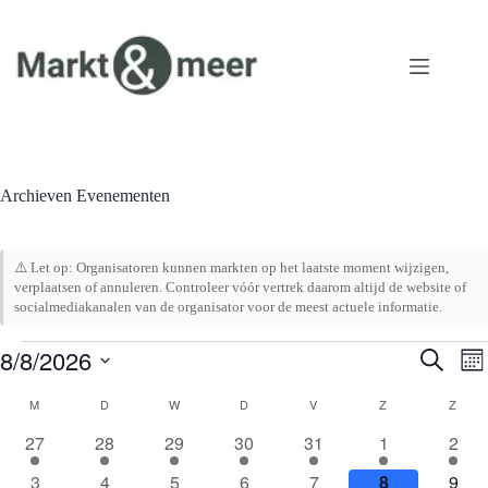
Ga
naar
de
inhoud
Archieven
Evenementen
⚠️ Let op: Organisatoren kunnen markten op het laatste moment wijzigen,
verplaatsen of annuleren. Controleer vóór vertrek daarom altijd de website of
socialmediakanalen van de organisator voor de meest actuele informatie.
Evenementen
8/8/2026
E
E
Z
M
v
v
o
S
a
e
e
e
K
e
M
MAANDAG
D
DINSDAG
W
WOENSDAG
D
DONDERDAG
V
VRIJDAG
Z
ZATERDAG
Z
ZON
a
n
n
k
l
a
n
e
e
e
1
2
3
3
2
6
8
27
28
29
30
31
1
2
e
l
d
m
m
n
c
e
4
6
7
8
6
9
5
e
e
1
2
3
3
3
7
8
t
3
4
5
6
7
8
9
n