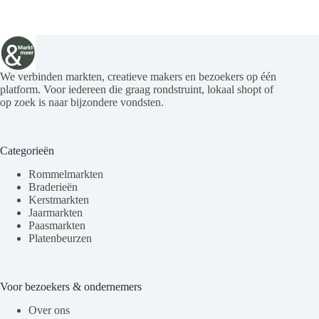
We verbinden markten, creatieve makers en bezoekers op één
platform. Voor iedereen die graag rondstruint, lokaal shopt of
op zoek is naar bijzondere vondsten.
Categorieën
Rommelmarkten
Braderieën
Kerstmarkten
Jaarmarkten
Paasmarkten
Platenbeurzen
Voor bezoekers & ondernemers
Over ons