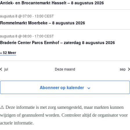
Antiek- en Brocantemarkt Hasselt – 8 augustus 2026
augustus 8 @ 07:00
-
13:00
CEST
Rommelmarkt Moerbeke – 8 augustus 2026
augustus 8 @ 08:00
-
17:00
CEST
Braderie Center Parcs Eemhof – zaterdag 8 augustus 2026
+ 52 Meer
jul
Deze maand
sep
Abonneer op kalender
⚠️ Deze informatie is met zorg samengesteld, maar markten kunnen
wijzigen of geannuleerd worden. Controleer altijd de organisator voor
actuele informatie.