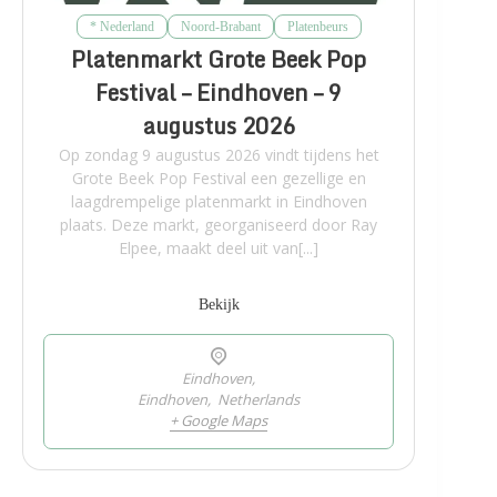
* Nederland
Noord-Brabant
Platenbeurs
Platenmarkt Grote Beek Pop
Festival – Eindhoven – 9
augustus 2026
Op zondag 9 augustus 2026 vindt tijdens het
Grote Beek Pop Festival een gezellige en
laagdrempelige platenmarkt in Eindhoven
plaats. Deze markt, georganiseerd door Ray
Elpee, maakt deel uit van[...]
Bekijk
Eindhoven,
Eindhoven
,
Netherlands
+ Google Maps