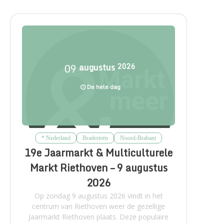
09
augustus
2026
De hele dag
* Nederland
Braderieën
Noord-Brabant
19e Jaarmarkt & Multiculturele
Markt Riethoven – 9 augustus
2026
Op zondag 9 augustus 2026 vindt in het
centrum van Riethoven weer de gezellige
Jaarmarkt Riethoven plaats. Deze populaire