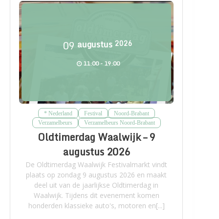
09
augustus
2026
11:00 - 19:00
* Nederland
Festival
Noord-Brabant
Verzamelbeurs
Verzamelbeurs Noord-Brabant
Oldtimerdag Waalwijk – 9
augustus 2026
De Oldtimerdag Waalwijk Festivalmarkt vindt
plaats op zondag 9 augustus 2026 en maakt
deel uit van de jaarlijkse Oldtimerdag in
Waalwijk. Tijdens dit evenement komen
honderden klassieke auto's, motoren en[...]