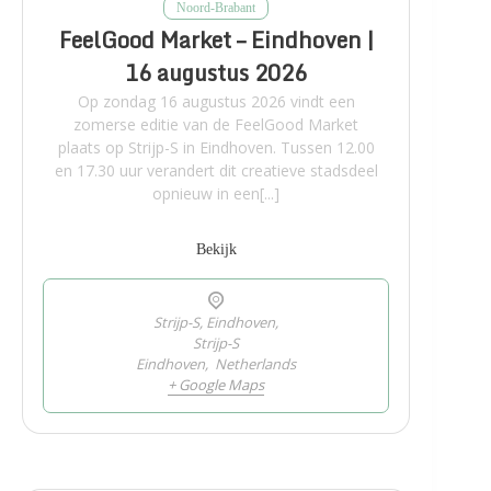
Noord-Brabant
FeelGood Market – Eindhoven |
16 augustus 2026
Op zondag 16 augustus 2026 vindt een
zomerse editie van de FeelGood Market
plaats op Strijp-S in Eindhoven. Tussen 12.00
en 17.30 uur verandert dit creatieve stadsdeel
opnieuw in een[...]
Bekijk
Strijp-S, Eindhoven,
Strijp-S
Eindhoven
,
Netherlands
+ Google Maps