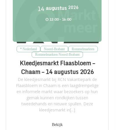
14
augustus
2026
12:00 - 16:00
* Nederland
Noord-Brabant
Rommelmarkten
Rommelmarkten Noord-Brabant
Kleedjesmarkt Flaasbloem –
Chaam – 14 augustus 2026
De kleedjesmarkt bij RCN Vakantiepark de
Flaasbloem in Chaam is een laagdrempelige
en informele markt waar bezoekers op hun
gemak kunnen rondkijken tussen
tweedehands en nieuwe spullen. Deze
kleedjesmarkt in[...]
Bekijk