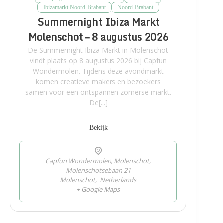
Ibizamarkt Noord-Brabant
Noord-Brabant
Summernight Ibiza Markt
Molenschot – 8 augustus 2026
De Summernight Ibiza Markt in Molenschot
vindt plaats op 8 augustus 2026 bij Capfun
Wondermolen. Tijdens deze avondmarkt
komen creatieve makers en bezoekers
samen voor een ontspannen zomerse markt.
De[...]
Bekijk
Capfun Wondermolen, Molenschot,
Molenschotsebaan 21
Molenschot
,
Netherlands
+ Google Maps