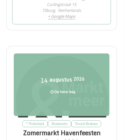
Curlingstraat 15
Tilburg
,
Netherlands
+ Google Maps
14
augustus
2026
De hele dag
* Nederland
Braderieën
Noord-Brabant
Zomermarkt Havenfeesten