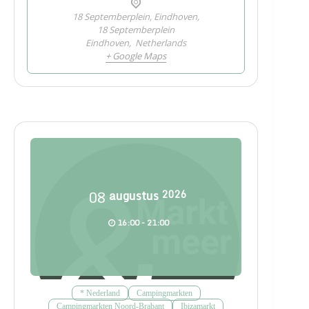
18 Septemberplein, Eindhoven,
18 Septemberplein
Eindhoven
,
Netherlands
+ Google Maps
08
augustus
2026
16:00 - 21:00
* Nederland
Campingmarkten
Campingmarkten Noord-Brabant
Ibizamarkt