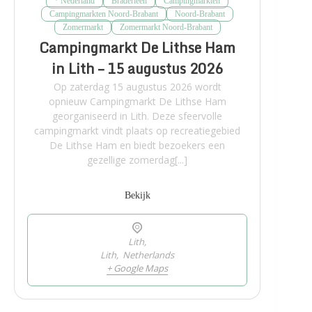
* Nederland
Braderieën
Campingmarkten
Campingmarkten Noord-Brabant
Noord-Brabant
Zomermarkt
Zomermarkt Noord-Brabant
Campingmarkt De Lithse Ham
in Lith – 15 augustus 2026
Op zaterdag 15 augustus 2026 wordt
opnieuw Campingmarkt De Lithse Ham
georganiseerd in Lith. Deze sfeervolle
campingmarkt vindt plaats op recreatiegebied
De Lithse Ham en biedt bezoekers een
gezellige zomerdag[...]
Bekijk
Lith,
Lith
,
Netherlands
+ Google Maps