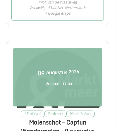
Prof. van de Waalsweg
Waalwijk
,
5144 NH
Netherlands
+ Google Maps
09
augustus
2026
11:00 - 17:00
* Nederland
Braderieën
Noord-Brabant
Molenschot – Capfun