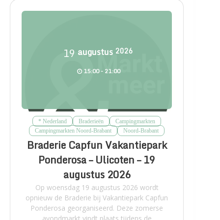
19
augustus
2026
15:00 - 21:00
* Nederland
Braderieën
Campingmarkten
Campingmarkten Noord-Brabant
Noord-Brabant
Braderie Capfun Vakantiepark
Ponderosa – Ulicoten – 19
augustus 2026
Op woensdag 19 augustus 2026 wordt
opnieuw de Braderie bij Vakantiepark Capfun
Ponderosa georganiseerd. Deze zomerse
avondmarkt vindt plaats tijdens de