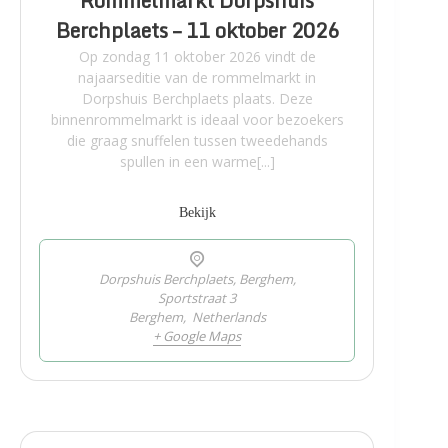
Rommelmarkt Dorpshuis
Berchplaets – 11 oktober 2026
Op zondag 11 oktober 2026 vindt de
najaarseditie van de rommelmarkt in
Dorpshuis Berchplaets plaats. Deze
binnenrommelmarkt is ideaal voor bezoekers
die graag snuffelen tussen tweedehands
spullen in een warme[...]
Bekijk
Dorpshuis Berchplaets, Berghem,
Sportstraat 3
Berghem
,
Netherlands
+ Google Maps