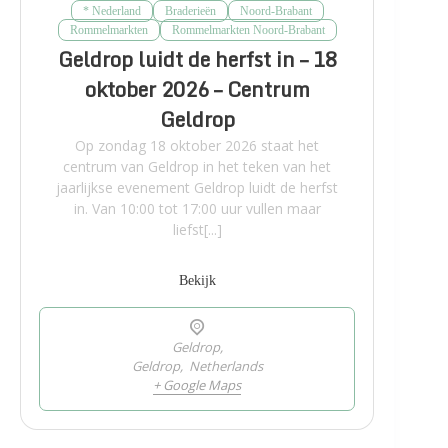
* Nederland
Braderieën
Noord-Brabant
Rommelmarkten
Rommelmarkten Noord-Brabant
Geldrop luidt de herfst in – 18
oktober 2026 – Centrum
Geldrop
Op zondag 18 oktober 2026 staat het
centrum van Geldrop in het teken van het
jaarlijkse evenement Geldrop luidt de herfst
in. Van 10:00 tot 17:00 uur vullen maar
liefst[...]
Bekijk
Geldrop,
Geldrop
,
Netherlands
+ Google Maps