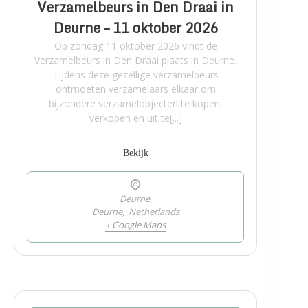
Verzamelbeurs in Den Draai in
Deurne – 11 oktober 2026
Op zondag 11 oktober 2026 vindt de
Verzamelbeurs in Den Draai plaats in Deurne.
Tijdens deze gezellige verzamelbeurs
ontmoeten verzamelaars elkaar om
bijzondere verzamelobjecten te kopen,
verkopen en uit te[...]
Bekijk
Deurne,
Deurne
,
Netherlands
+ Google Maps