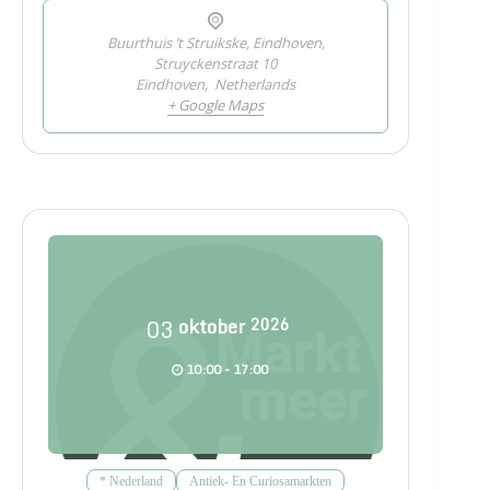
Buurthuis ’t Struikske, Eindhoven,
Struyckenstraat 10
Eindhoven
,
Netherlands
+ Google Maps
03
oktober
2026
10:00 - 17:00
* Nederland
Antiek- En Curiosamarkten