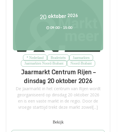
20
oktober
2026
09:00 - 15:00
* Nederland
Braderieën
Jaarmarkten
Jaarmarkten Noord-Brabant
Noord-Brabant
Jaarmarkt Centrum Rijen –
dinsdag 20 oktober 2026
De Jaarmarkt in het centrum van Rijen wordt
georganiseerd op dinsdag 20 oktober 2026
en is een vaste markt in de regio. Door de
vroege starttijd trekt deze markt zowel[...]
Bekijk