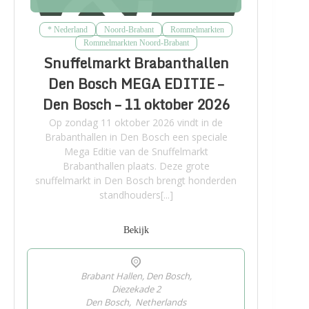
* Nederland
Noord-Brabant
Rommelmarkten
Rommelmarkten Noord-Brabant
Snuffelmarkt Brabanthallen
Den Bosch MEGA EDITIE –
Den Bosch – 11 oktober 2026
Op zondag 11 oktober 2026 vindt in de
Brabanthallen in Den Bosch een speciale
Mega Editie van de Snuffelmarkt
Brabanthallen plaats. Deze grote
snuffelmarkt in Den Bosch brengt honderden
standhouders[...]
Bekijk
Brabant Hallen, Den Bosch,
Diezekade 2
Den Bosch
,
Netherlands