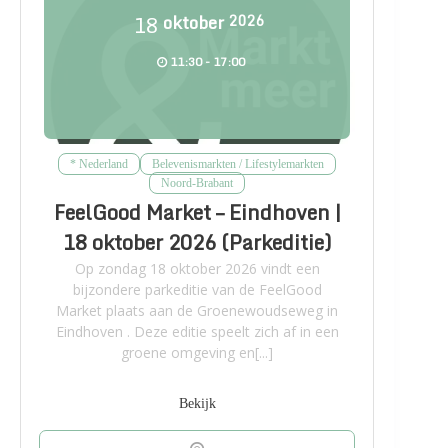
18
oktober
2026
11:30 - 17:00
* Nederland
Belevenismarkten / Lifestylemarkten
Noord-Brabant
FeelGood Market – Eindhoven |
18 oktober 2026 (Parkeditie)
Op zondag 18 oktober 2026 vindt een
bijzondere parkeditie van de FeelGood
Market plaats aan de Groenewoudseweg in
Eindhoven . Deze editie speelt zich af in een
groene omgeving en[...]
Bekijk