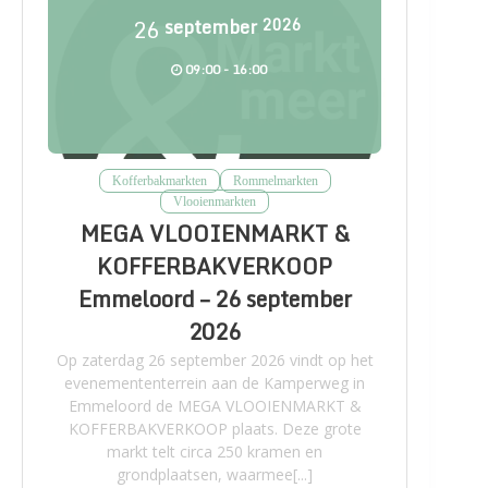
26
september
2026
09:00 - 16:00
Kofferbakmarkten
Rommelmarkten
Vlooienmarkten
MEGA VLOOIENMARKT &
KOFFERBAKVERKOOP
Emmeloord – 26 september
2026
Op zaterdag 26 september 2026 vindt op het
evenemententerrein aan de Kamperweg in
Emmeloord de MEGA VLOOIENMARKT &
KOFFERBAKVERKOOP plaats. Deze grote
markt telt circa 250 kramen en
grondplaatsen, waarmee[...]