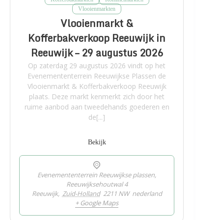
Vlooienmarkten
Vlooienmarkt &
Kofferbakverkoop Reeuwijk in
Reeuwijk – 29 augustus 2026
Op zaterdag 29 augustus 2026 vindt op het
Evenemententerrein Reeuwijkse Plassen de
Vlooienmarkt & Kofferbakverkoop Reeuwijk
plaats. Deze markt kenmerkt zich door het
ruime aanbod aan tweedehands goederen en
de[...]
Bekijk
Evenemententerrein Reeuwijkse plassen,
Reeuwijksehoutwal 4
Reeuwijk
,
Zuid-Holland
2211 NW
nederland
+ Google Maps