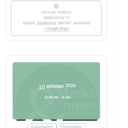
Hart van Holland,
Gildenstraat 15
Nijkerk
,
Gelderland
3861MC
nederland
+ Google Maps
10
oktober
2026
09:00 - 16:00
Rommelmarkten
Vlooienmarkten