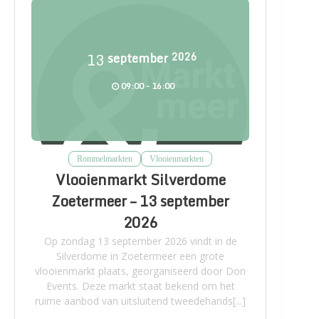
13
september
2026
09:00 - 16:00
Rommelmarkten
Vlooienmarkten
Vlooienmarkt Silverdome
Zoetermeer – 13 september
2026
Op zondag 13 september 2026 vindt in de
Silverdome in Zoetermeer een grote
vlooienmarkt plaats, georganiseerd door Don
Events. Deze markt staat bekend om het
ruime aanbod van uitsluitend tweedehands[...]