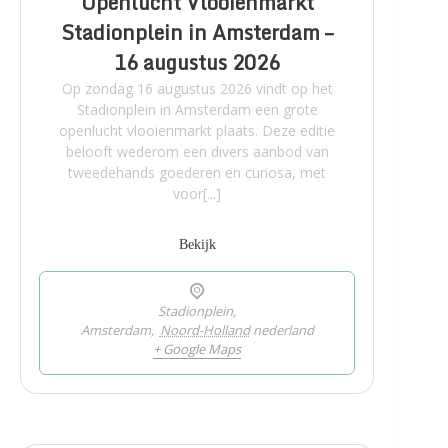
Openlucht Vlooienmarkt
Stadionplein in Amsterdam –
16 augustus 2026
Op zondag 16 augustus 2026 vindt op het
Stadionplein in Amsterdam een grote
openlucht vlooienmarkt plaats. Deze editie
belooft wederom een divers aanbod van
tweedehands goederen en curiosa, met
voor[...]
Bekijk
Stadionplein,
Amsterdam
,
Noord-Holland
nederland
+ Google Maps