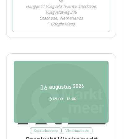
Hangar 11 Vliegveld Twente, Enschede,
Vliegveldweg 345
Enschede
,
Netherlands
+ Google Maps
16
augustus
2026
09:00 - 16:00
Rommelmarkten
Vlooienmarkten