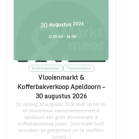
30
augustus
2026
09:00 - 16:00
Kofferbakmarkten
Vlooienmarkten
Vlooienmarkt &
Kofferbakverkoop Apeldoorn –
30 augustus 2026
Op zondag 30 augustus 2026 vindt op het IJs-
en Skeelerbaan evenemententerrein in
Apeldoorn een grote Vlooienmarkt &
Kofferbakverkoop plaats. Deze markt biedt
bezoekers de gelegenheid om te snuffelen
tussen[...]