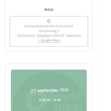
Bekijk
Evenemententerrein Emmeloord,
Kamperweg 3
Emmeloord
,
Flevoland
8305 AP
nederland
+ Google Maps
27
september
2026
09:00 - 16:00