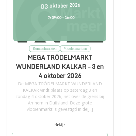
03
oktober
2026
09:00 - 16:00
Rommelmarkten
Vlooienmarkten
MEGA TRÖDELMARKT
WUNDERLAND KALKAR – 3 en
4 oktober 2026
De MEGA TRÖDELMARKT WUNDERLAND
KALKAR vindt plaats op zaterdag 3 en
zondag 4 oktober 2026, net over de grens bij
Arnhem in Duitsland. Deze grote
vlooienmarkt is gevestigd in de[...]
Bekijk