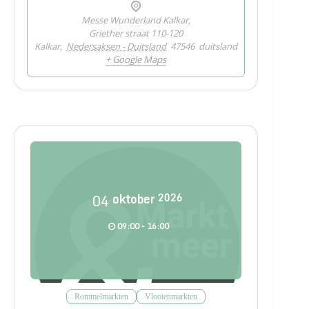
Messe Wunderland Kalkar,
Griether straat 110-120
Kalkar
,
Nedersaksen - Duitsland
47546
duitsland
+ Google Maps
04
oktober
2026
09:00 - 16:00
Rommelmarkten
Vlooienmarkten