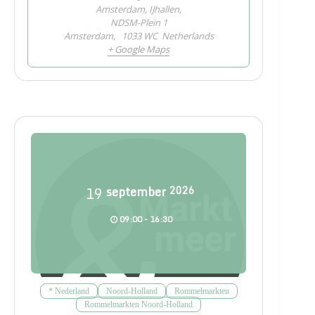
Amsterdam, IJhallen,
NDSM-Plein 1
Amsterdam
,
1033 WC
Netherlands
+ Google Maps
19
september
2026
09:00 - 16:30
* Nederland
Noord-Holland
Rommelmarkten
Rommelmarkten Noord-Holland