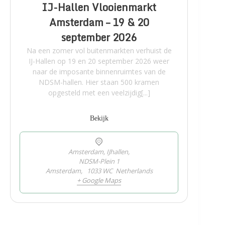
IJ-Hallen Vlooienmarkt
Amsterdam – 19 & 20
september 2026
Na een zomer vol buitenmarkten verhuist de
IJ-Hallen op 19 en 20 september 2026 weer
naar de imposante binnenruimtes van de
NDSM-hallen. Hier staan 500 kramen
opgesteld met een veelzijdig[...]
Bekijk
Amsterdam, IJhallen,
NDSM-Plein 1
Amsterdam
,
1033 WC
Netherlands
+ Google Maps