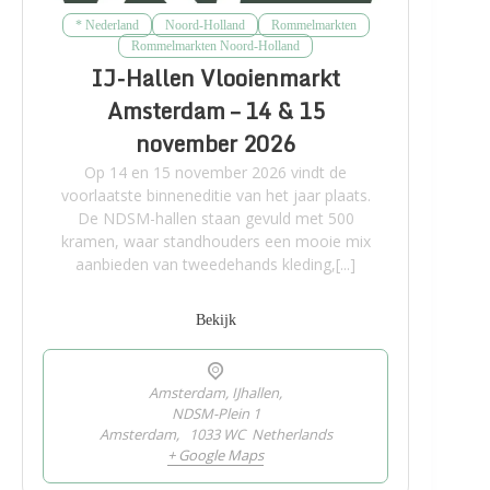
* Nederland
Noord-Holland
Rommelmarkten
Rommelmarkten Noord-Holland
IJ-Hallen Vlooienmarkt
Amsterdam – 14 & 15
november 2026
Op 14 en 15 november 2026 vindt de
voorlaatste binneneditie van het jaar plaats.
De NDSM-hallen staan gevuld met 500
kramen, waar standhouders een mooie mix
aanbieden van tweedehands kleding,[...]
Bekijk
Amsterdam, IJhallen,
NDSM-Plein 1
Amsterdam
,
1033 WC
Netherlands
+ Google Maps