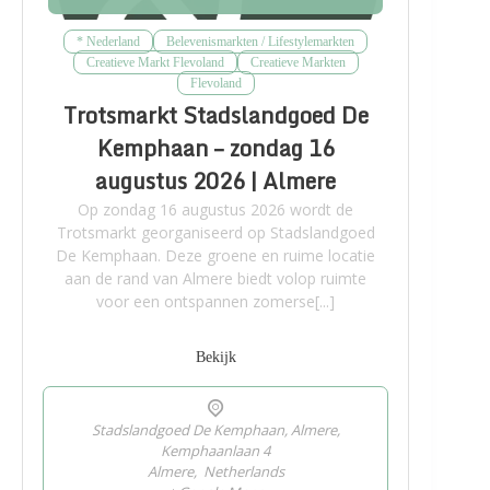
* Nederland
Belevenismarkten / Lifestylemarkten
Creatieve Markt Flevoland
Creatieve Markten
Flevoland
Trotsmarkt Stadslandgoed De
Kemphaan – zondag 16
augustus 2026 | Almere
Op zondag 16 augustus 2026 wordt de
Trotsmarkt georganiseerd op Stadslandgoed
De Kemphaan. Deze groene en ruime locatie
aan de rand van Almere biedt volop ruimte
voor een ontspannen zomerse[...]
Bekijk
Stadslandgoed De Kemphaan, Almere,
Kemphaanlaan 4
Almere
,
Netherlands