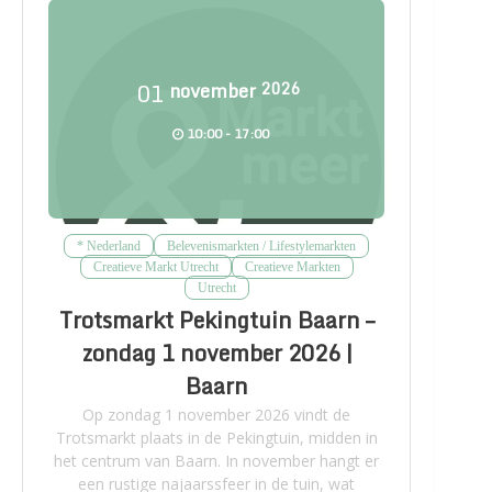
01
november
2026
10:00 - 17:00
* Nederland
Belevenismarkten / Lifestylemarkten
Creatieve Markt Utrecht
Creatieve Markten
Utrecht
Trotsmarkt Pekingtuin Baarn –
zondag 1 november 2026 |
Baarn
Op zondag 1 november 2026 vindt de
Trotsmarkt plaats in de Pekingtuin, midden in
het centrum van Baarn. In november hangt er
een rustige najaarssfeer in de tuin, wat