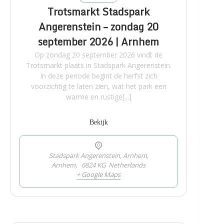
Trotsmarkt Stadspark
Angerenstein – zondag 20
september 2026 | Arnhem
Op zondag 20 september 2026 vindt de
Trotsmarkt plaats in Stadspark Angerenstein.
In deze periode begint de herfst zich
voorzichtig te laten zien, wat het park een
warme en rustige[...]
Bekijk
Stadspark Angerenstein, Arnhem,
Arnhem
,
6824 KG
Netherlands
+ Google Maps