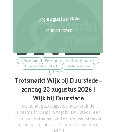
23
augustus
2026
10:00 - 17:00
* Nederland
Belevenismarkten / Lifestylemarkten
Creatieve Markt Utrecht
Creatieve Markten
Utrecht
Trotsmarkt Wijk bij Duurstede –
zondag 23 augustus 2026 |
Wijk bij Duurstede
Op zondag 23 augustus 2026 vindt de
Trotsmarkt plaats in Wijk bij Duurstede, een
historische stad aan de Lek met een sfeervol
en compact centrum. De zomerse setting en
het[...]