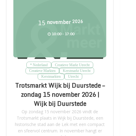
15
november
2026
10:00 - 17:00
* Nederland
Creatieve Markt Utrecht
Creatieve Markten
Kerstmarkt Utrecht
Kerstmarkten
Utrecht
Trotsmarkt Wijk bij Duurstede –
zondag 15 november 2026 |
Wijk bij Duurstede
Op zondag 15 november 2026 vindt de
Trotsmarkt plaats in Wijk bij Duurstede, een
historische stad aan de Lek met een compact
en sfeervol centrum. In november hangt er