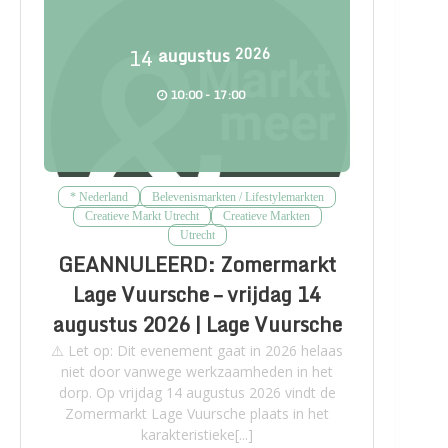
14
augustus
2026
10:00 - 17:00
* Nederland
Belevenismarkten / Lifestylemarkten
Creatieve Markt Utrecht
Creatieve Markten
Utrecht
GEANNULEERD: Zomermarkt
Lage Vuursche – vrijdag 14
augustus 2026 | Lage Vuursche
⚠️ Let op: Dit evenement gaat in 2026 helaas
niet door vanwege werkzaamheden in het
dorp. Op vrijdag 14 augustus 2026 vindt de
Zomermarkt Lage Vuursche plaats in het
karakteristieke[...]