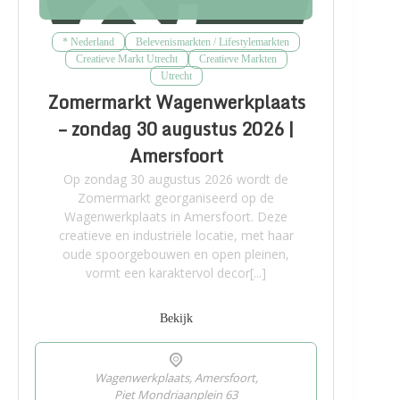
* Nederland
Belevenismarkten / Lifestylemarkten
Creatieve Markt Utrecht
Creatieve Markten
Utrecht
Zomermarkt Wagenwerkplaats
– zondag 30 augustus 2026 |
Amersfoort
Op zondag 30 augustus 2026 wordt de
Zomermarkt georganiseerd op de
Wagenwerkplaats in Amersfoort. Deze
creatieve en industriële locatie, met haar
oude spoorgebouwen en open pleinen,
vormt een karaktervol decor[...]
Bekijk
Wagenwerkplaats, Amersfoort,
Piet Mondriaanplein 63