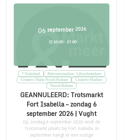
06
september
2026
10:00 - 17:00
* Nederland
Belevenismarkten / Lifestylemarkten
Creatieve Markt Noord-Brabant
Creatieve Markten
Noord-Brabant
GEANNULEERD: Trotsmarkt
Fort Isabella – zondag 6
september 2026 | Vught
Op zondag 6 september 2026 vindt de
Trotsmarkt plaats bij Fort Isabella. In
september hangt er een rustige