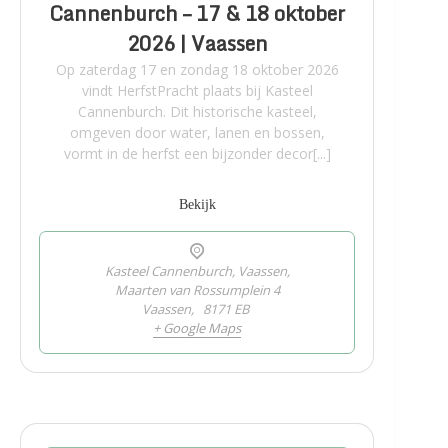
Cannenburch – 17 & 18 oktober
2026 | Vaassen
Op zaterdag 17 en zondag 18 oktober 2026
vindt HerfstPracht plaats bij Kasteel
Cannenburch. Dit historische kasteel,
omgeven door water, lanen en bossen,
vormt in de herfst een bijzonder decor[...]
Bekijk
Kasteel Cannenburch, Vaassen,
Maarten van Rossumplein 4
Vaassen
,
8171 EB
+ Google Maps