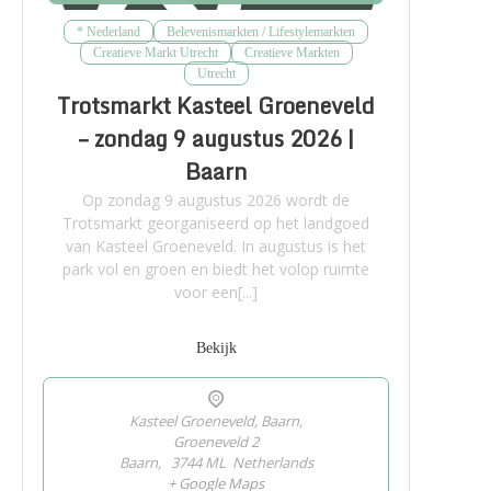
* Nederland
Belevenismarkten / Lifestylemarkten
Creatieve Markt Utrecht
Creatieve Markten
Utrecht
Trotsmarkt Kasteel Groeneveld
– zondag 9 augustus 2026 |
Baarn
Op zondag 9 augustus 2026 wordt de
Trotsmarkt georganiseerd op het landgoed
van Kasteel Groeneveld. In augustus is het
park vol en groen en biedt het volop ruimte
voor een[...]
Bekijk
Kasteel Groeneveld, Baarn,
Groeneveld 2
Baarn
,
3744 ML
Netherlands
+ Google Maps