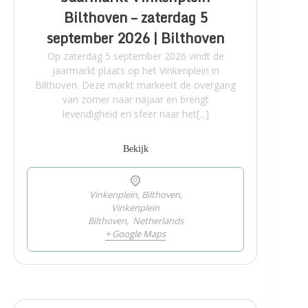
Bilthoven – zaterdag 5
september 2026 | Bilthoven
Op zaterdag 5 september 2026 vindt de
Jaarmarkt plaats op het Vinkenplein in
Bilthoven. Deze markt markeert de overgang
van zomer naar najaar en brengt
levendigheid en sfeer naar het[...]
Bekijk
Vinkenplein, Bilthoven,
Vinkenplein
Bilthoven
,
Netherlands
+ Google Maps