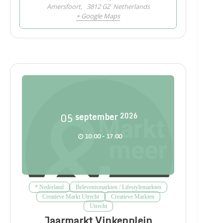
Amersfoort
,
3812 GZ
Netherlands
+ Google Maps
05
september
2026
10:00 - 17:00
* Nederland
Belevenismarkten / Lifestylemarkten
Creatieve Markt Utrecht
Creatieve Markten
Utrecht
Jaarmarkt Vinkenplein