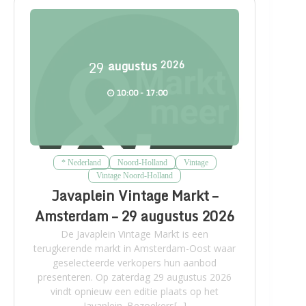
29
augustus
2026
10:00 - 17:00
* Nederland
Noord-Holland
Vintage
Vintage Noord-Holland
Javaplein Vintage Markt –
Amsterdam – 29 augustus 2026
De Javaplein Vintage Markt is een
terugkerende markt in Amsterdam-Oost waar
geselecteerde verkopers hun aanbod
presenteren. Op zaterdag 29 augustus 2026
vindt opnieuw een editie plaats op het
Javaplein. Bezoekers[...]