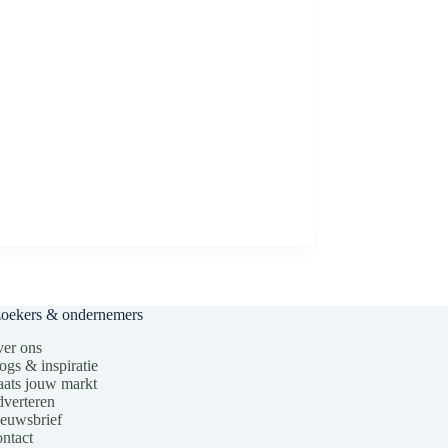
zoekers & ondernemers
er ons
ogs & inspiratie
aats jouw markt
verteren
euwsbrief
ntact