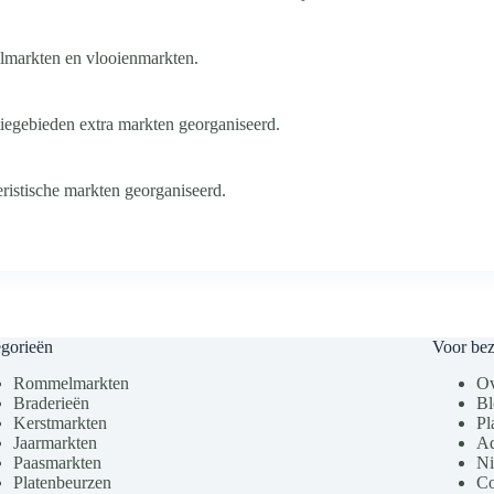
elmarkten en vlooienmarkten.
tiegebieden extra markten georganiseerd.
ristische markten georganiseerd.
gorieën
Voor be
Rommelmarkten
Ov
Braderieën
Bl
Kerstmarkten
Pl
Jaarmarkten
Ad
Paasmarkten
Ni
Platenbeurzen
Co