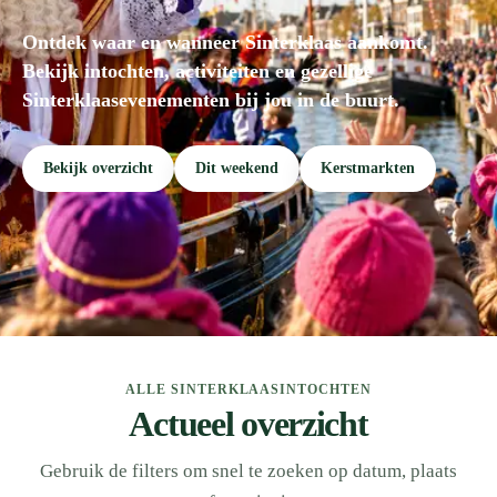
Ontdek waar en wanneer Sinterklaas aankomt.
Bekijk intochten, activiteiten en gezellige
Sinterklaasevenementen bij jou in de buurt.
Bekijk overzicht
Dit weekend
Kerstmarkten
ALLE SINTERKLAASINTOCHTEN
Actueel overzicht
Gebruik de filters om snel te zoeken op datum, plaats