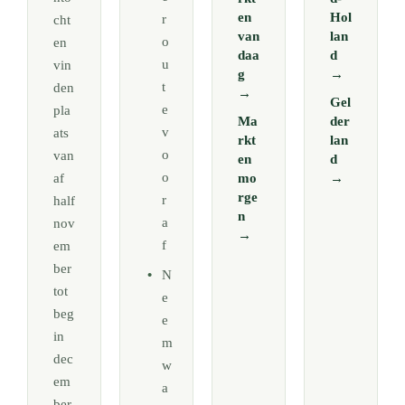
en
Hol
r
cht
van
lan
o
en
daa
d
u
vin
g
→
t
den
→
Gel
e
pla
Ma
der
v
ats
rkt
lan
o
van
en
d
o
af
mo
→
rge
r
half
n
a
nov
→
f
em
ber
N
tot
e
beg
e
in
m
dec
w
em
a
ber.