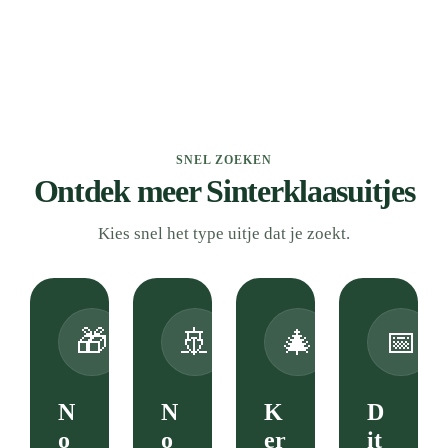
SNEL ZOEKEN
Ontdek meer Sinterklaasuitjes
Kies snel het type uitje dat je zoekt.
🎁
🚢
🎄
📅
N
N
K
D
o
o
er
it