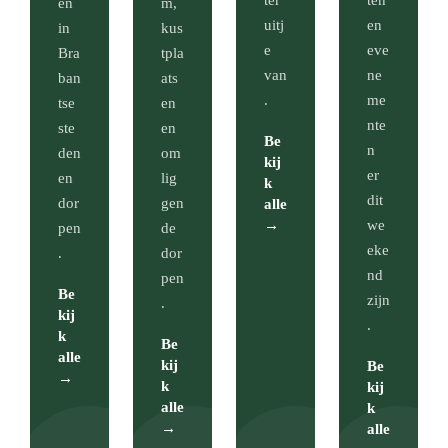
ter
ten
en
m,
uitj
en
in
kus
e
eve
Bra
tpla
van
ne
ban
ats
.
me
tse
en
nte
ste
en
Be
n
den
om
kij
er
en
lig
k
dit
dor
gen
alle
→
we
pen
de
eke
.
dor
nd
pen
Be
zijn
.
kij
.
k
Be
alle
kij
Be
→
k
kij
alle
k
→
alle