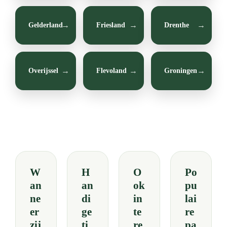
Gelderland
Friesland
Drenthe
Overijssel
Flevoland
Groningen
W
H
O
Po
an
an
ok
pu
ne
di
in
lai
er
ge
te
re
zij
ti
re
pa