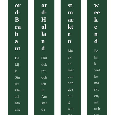
or
or
st
w
d-
d-
m
ee
B
H
ar
k
ra
ol
kt
e
b
la
e
n
a
n
n
d
nt
d
Ma
Be
ak
kij
Be
Ont
er
k
kij
dek
met
wel
k
int
een
ke
Sin
och
een
ma
ter
ten
gez
rkt
kla
in
elli
en,
asi
Am
g
int
nto
ster
win
och
cht
da