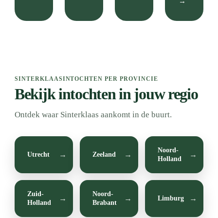
→
SINTERKLAASINTOCHTEN PER PROVINCIE
Bekijk intochten in jouw regio
Ontdek waar Sinterklaas aankomt in de buurt.
Noord-
Utrecht
Zeeland
Holland
Zuid-
Noord-
Limburg
Holland
Brabant