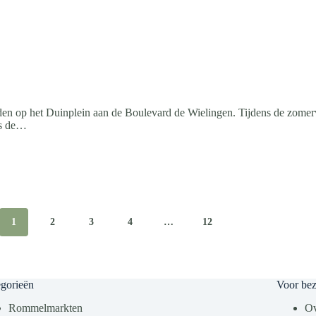
 op het Duinplein aan de Boulevard de Wielingen. Tijdens de zomerv
gs de…
1
2
3
4
…
12
gorieën
Voor be
Rommelmarkten
Ov