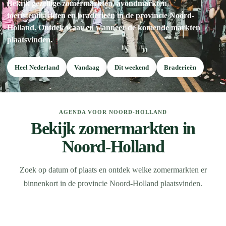
Bekijk gezellige zomermarkten, avondmarkten,
toeristenmarkten en braderieën in de provincie Noord-
Holland. Ontdek waar en wanneer de komende markten
plaatsvinden.
Heel Nederland
Vandaag
Dit weekend
Braderieën
AGENDA VOOR NOORD-HOLLAND
Bekijk zomermarkten in
Noord-Holland
Zoek op datum of plaats en ontdek welke zomermarkten er
binnenkort in de provincie Noord-Holland plaatsvinden.