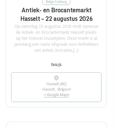
Belgie Limburg
Antiek- en Brocantemarkt
Hasselt – 22 augustus 2026
Op zaterdag 22 augustus 2026 vindt opnieuw
de Antiek- en Brocantemarkt Hasselt plaats
op het Kolonel Dusartplein. Deze markt is al
jarenlang een vaste afspraak voor liefhebbers
van antiek, brocante,[...]
Bekijk
Hasselt (BE),
Hasselt
,
Belgium
+ Google Maps