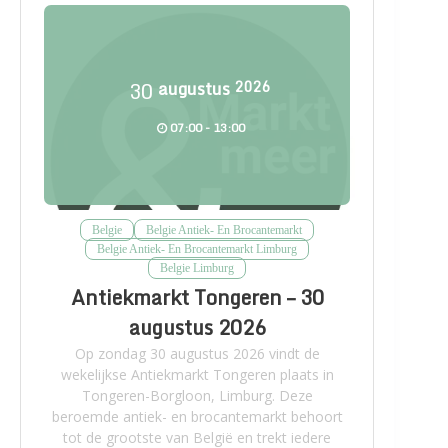
30
augustus
2026
07:00 - 13:00
Belgie
Belgie Antiek- En Brocantemarkt
Belgie Antiek- En Brocantemarkt Limburg
Belgie Limburg
Antiekmarkt Tongeren – 30
augustus 2026
Op zondag 30 augustus 2026 vindt de
wekelijkse Antiekmarkt Tongeren plaats in
Tongeren-Borgloon, Limburg. Deze
beroemde antiek- en brocantemarkt behoort
tot de grootste van België en trekt iedere