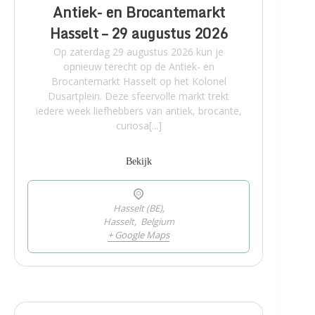
Antiek- en Brocantemarkt
Hasselt – 29 augustus 2026
Op zaterdag 29 augustus 2026 kun je
opnieuw terecht op de Antiek- en
Brocantemarkt Hasselt op het Kolonel
Dusartplein. Deze sfeervolle markt trekt
iedere week liefhebbers van antiek, brocante,
curiosa[...]
Bekijk
Hasselt (BE),
Hasselt
,
Belgium
+ Google Maps