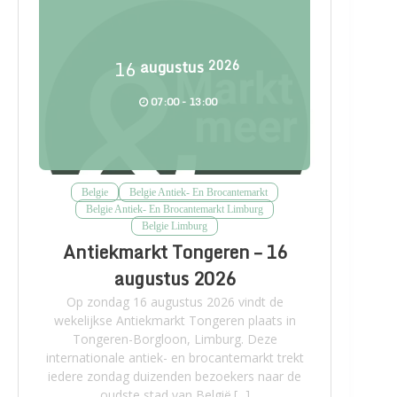
16
augustus
2026
07:00 - 13:00
Belgie
Belgie Antiek- En Brocantemarkt
Belgie Antiek- En Brocantemarkt Limburg
Belgie Limburg
Antiekmarkt Tongeren – 16
augustus 2026
Op zondag 16 augustus 2026 vindt de
wekelijkse Antiekmarkt Tongeren plaats in
Tongeren-Borgloon, Limburg. Deze
internationale antiek- en brocantemarkt trekt
iedere zondag duizenden bezoekers naar de
oudste stad van België.[...]