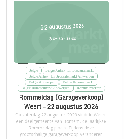
22
augustus
2026
09:30 - 18:00
Belgie
Belgie Antiek- En Brocantemarkt
Belgie Antiek- En Brocantemarkt Antwerpen
Belgie Antwerpen
Belgie Rommelmarkt
Belgie Rommelmarkt Antwerpen
Rommelmarkten
Rommeldag (Garageverkoop)
Weert – 22 augustus 2026
Op zaterdag 22 augustus 2026 vindt in Weert,
een deelgemeente van Bornem, de jaarlijkse
Rommeldag plaats. Tijdens deze
grootschalige garageverkoop veranderen