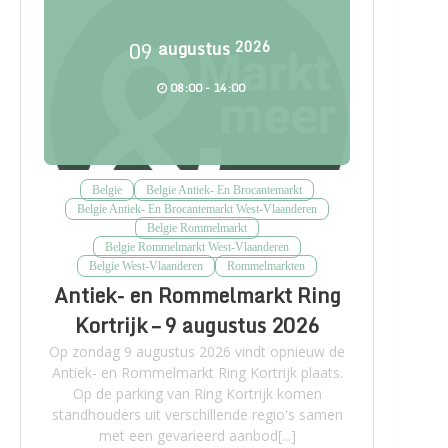
09
augustus
2026
08:00 - 14:00
Belgie
Belgie Antiek- En Brocantemarkt
Belgie Antiek- En Brocantemarkt West-Vlaanderen
Belgie Rommelmarkt
Belgie Rommelmarkt West-Vlaanderen
Belgie West-Vlaanderen
Rommelmarkten
Antiek- en Rommelmarkt Ring
Kortrijk – 9 augustus 2026
Op zondag 9 augustus 2026 vindt opnieuw de
Antiek- en Rommelmarkt Ring Kortrijk plaats.
Op de parking van Ring Kortrijk komen
standhouders uit verschillende regio's samen
met een gevarieerd aanbod[...]