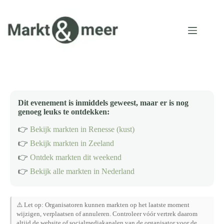
Ga
naar
de
inhoud
Dit evenement is inmiddels geweest, maar er is nog
genoeg leuks te ontdekken:
👉
Bekijk markten in Renesse (kust)
👉
Bekijk markten in Zeeland
👉
Ontdek markten dit weekend
👉
Bekijk alle markten in Nederland
⚠️ Let op: Organisatoren kunnen markten op het laatste moment
wijzigen, verplaatsen of annuleren. Controleer vóór vertrek daarom
altijd de website of socialmediakanalen van de organisator voor de