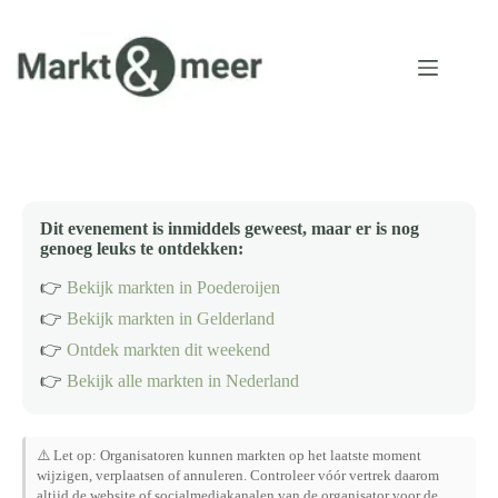
Ga
naar
de
inhoud
Dit evenement is inmiddels geweest, maar er is nog
genoeg leuks te ontdekken:
👉
Bekijk markten in Poederoijen
👉
Bekijk markten in Gelderland
👉
Ontdek markten dit weekend
👉
Bekijk alle markten in Nederland
⚠️ Let op: Organisatoren kunnen markten op het laatste moment
wijzigen, verplaatsen of annuleren. Controleer vóór vertrek daarom
altijd de website of socialmediakanalen van de organisator voor de