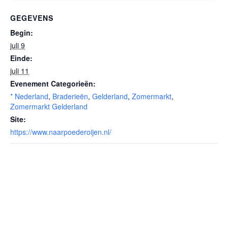
GEGEVENS
Begin:
juli 9
Einde:
juli 11
Evenement Categorieën:
* Nederland
,
Braderieën
,
Gelderland
,
Zomermarkt
,
Zomermarkt Gelderland
Site:
https://www.naarpoederoijen.nl/