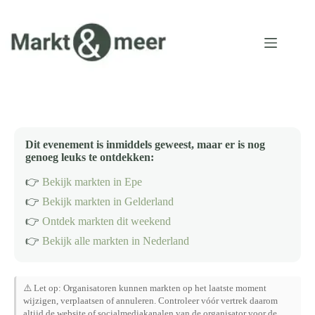
Ga
naar
de
inhoud
Dit evenement is inmiddels geweest, maar er is nog
genoeg leuks te ontdekken:
👉
Bekijk markten in Epe
👉
Bekijk markten in Gelderland
👉
Ontdek markten dit weekend
👉
Bekijk alle markten in Nederland
⚠️ Let op: Organisatoren kunnen markten op het laatste moment
wijzigen, verplaatsen of annuleren. Controleer vóór vertrek daarom
altijd de website of socialmediakanalen van de organisator voor de