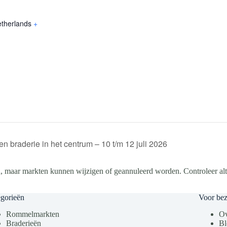
therlands
+
 braderie in het centrum – 10 t/m 12 juli 2026
, maar markten kunnen wijzigen of geannuleerd worden. Controleer altij
gorieën
Voor be
Rommelmarkten
Ov
Braderieën
Bl