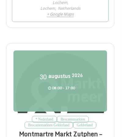
Lochem,
Lochem
,
Netherlands
+ Google Maps
30
augustus
2026
08:00 - 17:00
* Nederland
Brocantemarkten
Brocantemarkten Gelderland
Gelderland
Montmartre Markt Zutphen –