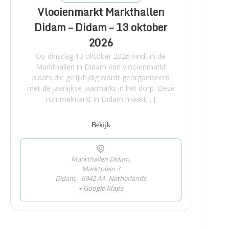
Vlooienmarkt Markthallen
Didam – Didam – 13 oktober
2026
Op dinsdag 13 oktober 2026 vindt in de
Markthallen in Didam een vlooienmarkt
plaats die gelijktijdig wordt georganiseerd
met de jaarlijkse jaarmarkt in het dorp. Deze
rommelmarkt in Didam maakt[...]
Bekijk
Markthallen Didam,
Marktplein 3
Didam
,
6942 AA
Netherlands
+ Google Maps