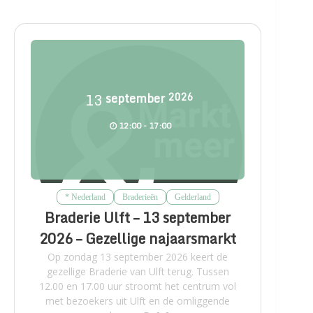
13
september
2026
12:00 - 17:00
* Nederland
Braderieën
Gelderland
Braderie Ulft – 13 september
2026 – Gezellige najaarsmarkt
Op zondag 13 september 2026 keert de
gezellige Braderie van Ulft terug. Tussen
12.00 en 17.00 uur stroomt het centrum vol
met bezoekers uit Ulft en de omliggende