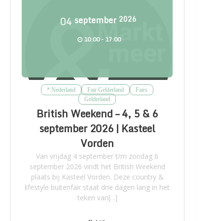
04
september
2026
10:00 - 17:00
* Nederland
Fair Gelderland
Fairs
Gelderland
British Weekend – 4, 5 & 6
september 2026 | Kasteel
Vorden
Van vrijdag 4 september t/m zondag 6
september 2026 vindt het British Weekend
plaats bij Kasteel Vorden. Deze country &
lifestyle buitenfair staat drie dagen lang in het
teken van[...]