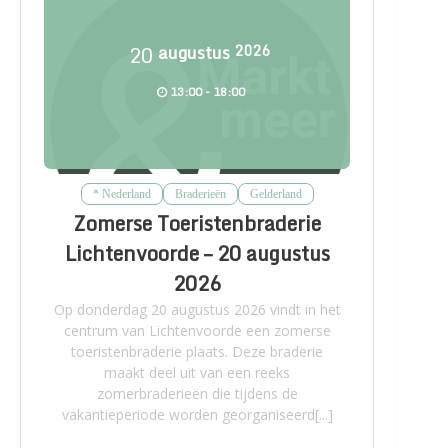
20
augustus
2026
13:00 - 18:00
* Nederland
Braderieën
Gelderland
Zomerse Toeristenbraderie
Lichtenvoorde – 20 augustus
2026
Op donderdag 20 augustus 2026 vindt in het
centrum van Lichtenvoorde een zomerse
toeristenbraderie plaats. Deze braderie
maakt deel uit van een reeks
zomerbraderieën die tijdens de
vakantieperiode worden georganiseerd[...]