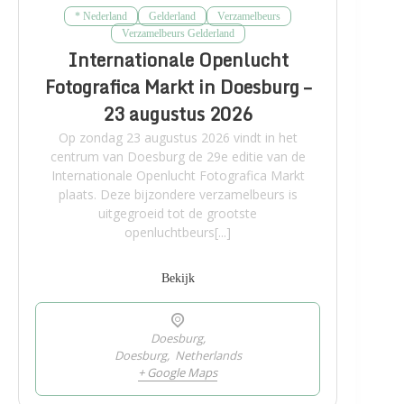
* Nederland
Gelderland
Verzamelbeurs
Verzamelbeurs Gelderland
Internationale Openlucht
Fotografica Markt in Doesburg –
23 augustus 2026
Op zondag 23 augustus 2026 vindt in het
centrum van Doesburg de 29e editie van de
Internationale Openlucht Fotografica Markt
plaats. Deze bijzondere verzamelbeurs is
uitgegroeid tot de grootste
openluchtbeurs[...]
Bekijk
Doesburg,
Doesburg
,
Netherlands
+ Google Maps