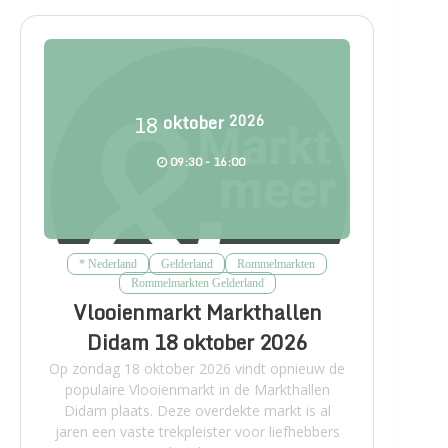
18
oktober
2026
09:30 - 16:00
* Nederland
Gelderland
Rommelmarkten
Rommelmarkten Gelderland
Vlooienmarkt Markthallen
Didam 18 oktober 2026
Op zondag 18 oktober 2026 vindt opnieuw de
populaire Vlooienmarkt in de Markthallen
Didam plaats. Deze overdekte markt is al
jaren een vaste trekpleister voor liefhebbers