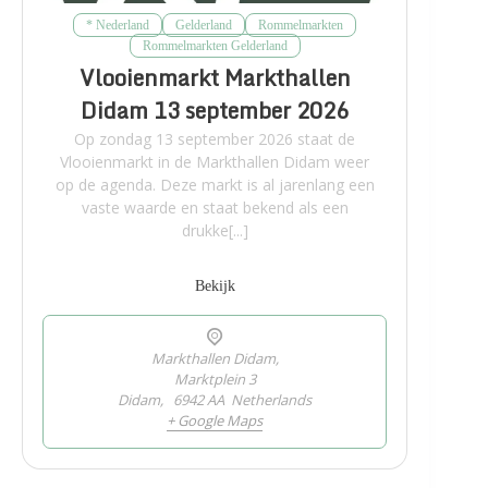
* Nederland
Gelderland
Rommelmarkten
Rommelmarkten Gelderland
Vlooienmarkt Markthallen
Didam 13 september 2026
Op zondag 13 september 2026 staat de
Vlooienmarkt in de Markthallen Didam weer
op de agenda. Deze markt is al jarenlang een
vaste waarde en staat bekend als een
drukke[...]
Bekijk
Markthallen Didam,
Marktplein 3
Didam
,
6942 AA
Netherlands
+ Google Maps