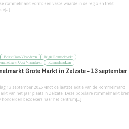
kse rommelmarkt vormt een vaste waarde in de regio en trekt
e[...]
k
Belgie Oost-Vlaanderen
Belgie Rommelmarkt
Rommelmarkt Oost-Vlaanderen
Rommelmarkten
lmarkt Grote Markt in Zelzate – 13 september
ag 13 september 2026 vindt de laatste editie van de Rommelmarkt
arkt van het jaar plaats in Zelzate. Deze populaire rommelmarkt bre
 honderden bezoekers naar het centrum[...]
k