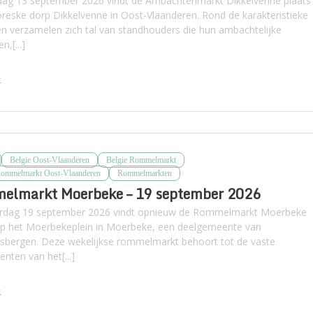
ag 13 september 2026 vindt de Ambachtenmarkt Dikkelvenne plaats 
toreske dorp Dikkelvenne in Oost-Vlaanderen. Rond de karakteristieke
en verzamelen zich tal van standhouders die hun ambachtelijke
n,[...]
k
Belgie Oost-Vlaanderen
Belgie Rommelmarkt
Rommelmarkt Oost-Vlaanderen
Rommelmarkten
elmarkt Moerbeke – 19 september 2026
rdag 19 september 2026 vindt opnieuw de Rommelmarkt Moerbeke
op het Moerbekeplein in Moerbeke, een deelgemeente van
sbergen. Deze wekelijkse rommelmarkt behoort tot de vaste
nten van het[...]
k