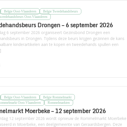
Belgie Oost-Vlaanderen
Belgie Tweedehandsbeurs
Tweedehandsbeurs Oost-Vlaanderen
dehandsbeurs Drongen – 6 september 2026
ag 6 september 2026 organiseert Gezinsbond Drongen een
andsbeurs in Drongen. Tijdens deze beurs krijgen gezinnen de kans
albare kinderartikelen aan te kopen en tweedehands spullen een
]
k
Belgie Oost-Vlaanderen
Belgie Rommelmarkt
Rommelmarkt Oost-Vlaanderen
Rommelmarkten
elmarkt Moerbeke – 12 september 2026
erdag 12 september 2026 wordt opnieuw de Rommelmarkt Moerbeke
iseerd in Moerbeke, een deelgemeente van Geraardsbergen. Deze