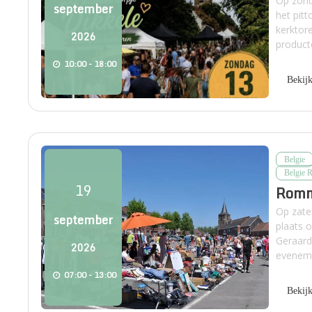
Op zond
september
het pit
kerktor
2026
producte
10:00 - 18:00
Bekij
Belgie
Belgie 
19
Romm
Op zate
september
plaats 
Geraard
2026
eveneme
07:00 - 13:00
Bekij