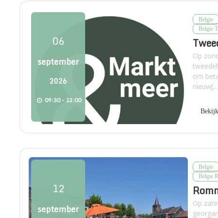
Belgie
Belgie 
06
Twee
Op zond
september
tweedeh
om beta
2026
nieuw[...
09:30 - 12:00
Bekij
Belgie
Belgie 
12
Romm
Op zat
september
georgan