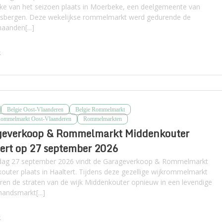
e van het seizoen plaats in Moerbeke, een deelgemeente van
sbergen. Deze wekelijkse rommelmarkt werd gedurende de
anden[...]
k
Belgie Oost-Vlaanderen
Belgie Rommelmarkt
Rommelmarkt Oost-Vlaanderen
Rommelmarkten
geverkoop & Rommelmarkt Middenkouter
ert op 27 september 2026
dag 27 september 2026 vindt de Garageverkoop & Rommelmarkt
outer plaats in Haaltert. Tijdens deze gezellige wijkrommelmarkt
ren de straten van de wijk Middenkouter opnieuw in een levendige
andsmarkt[...]
k