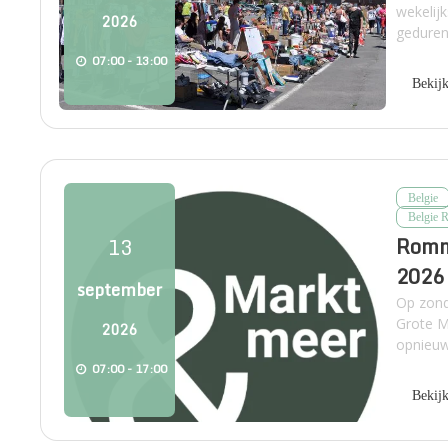
wekelij
2026
gedurend
07:00 - 13:00
Bekij
Belgie
Belgie 
Romme
13
2026
september
Op zond
Grote M
2026
opnieuw
07:00 - 17:00
Bekij