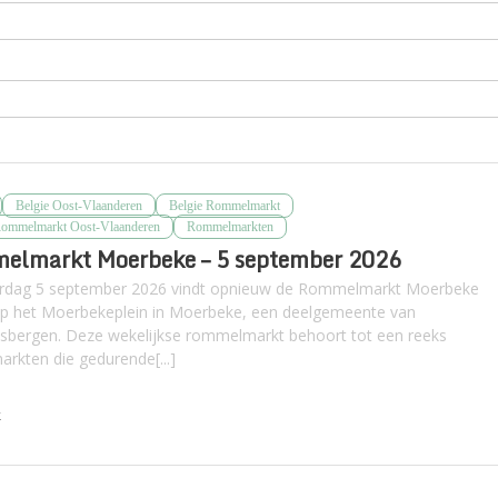
Belgie Oost-Vlaanderen
Belgie Rommelmarkt
Rommelmarkt Oost-Vlaanderen
Rommelmarkten
elmarkt Moerbeke – 5 september 2026
rdag 5 september 2026 vindt opnieuw de Rommelmarkt Moerbeke
op het Moerbekeplein in Moerbeke, een deelgemeente van
sbergen. Deze wekelijkse rommelmarkt behoort tot een reeks
rkten die gedurende[...]
k