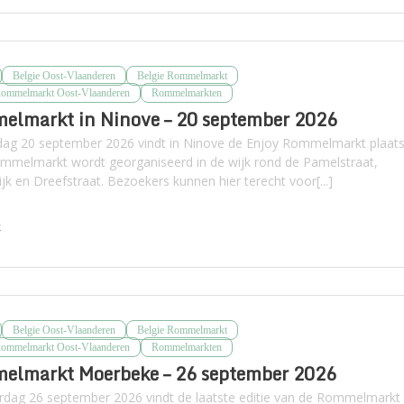
Belgie Oost-Vlaanderen
Belgie Rommelmarkt
Rommelmarkt Oost-Vlaanderen
Rommelmarkten
elmarkt in Ninove – 20 september 2026
ag 20 september 2026 vindt in Ninove de Enjoy Rommelmarkt plaats
mmelmarkt wordt georganiseerd in de wijk rond de Pamelstraat,
jk en Dreefstraat. Bezoekers kunnen hier terecht voor[...]
k
Belgie Oost-Vlaanderen
Belgie Rommelmarkt
Rommelmarkt Oost-Vlaanderen
Rommelmarkten
elmarkt Moerbeke – 26 september 2026
rdag 26 september 2026 vindt de laatste editie van de Rommelmarkt