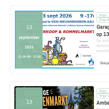
Belgie
Belgie 
Gara
13
op 1
september
Op zond
Rommelm
2026
rommelm
09:00 - 17:00
Bekij
Belgie
Belgie 
13
Amba