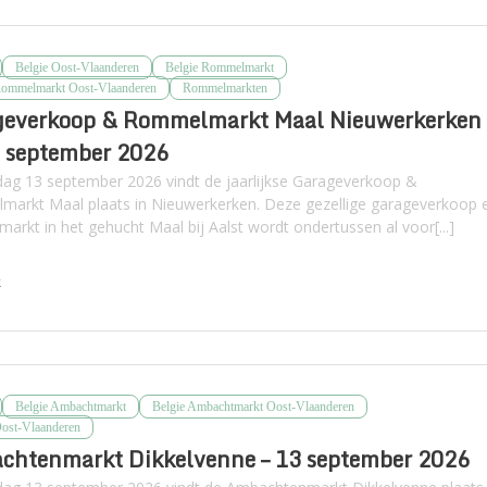
Belgie Oost-Vlaanderen
Belgie Rommelmarkt
Rommelmarkt Oost-Vlaanderen
Rommelmarkten
geverkoop & Rommelmarkt Maal Nieuwerkerken
3 september 2026
ag 13 september 2026 vindt de jaarlijkse Garageverkoop &
arkt Maal plaats in Nieuwerkerken. Deze gezellige garageverkoop 
arkt in het gehucht Maal bij Aalst wordt ondertussen al voor[...]
k
Belgie Ambachtmarkt
Belgie Ambachtmarkt Oost-Vlaanderen
Oost-Vlaanderen
chtenmarkt Dikkelvenne – 13 september 2026