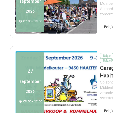
september
Moerbek
Geraard
2026
zomerma
07:00 - 13:00
Bekij
Belgie
Belgie 
Gara
27
Haalt
september
Op zon
Middenk
2026
verande
tweedeh
09:00 - 17:00
Bekij