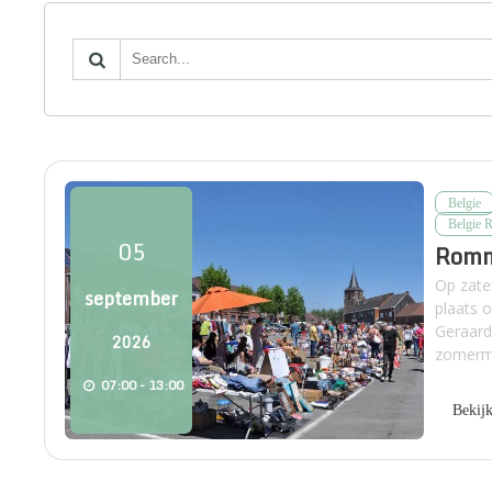
Belgie
Belgie 
05
Romm
Op zate
september
plaats 
Geraard
2026
zomerma
07:00 - 13:00
Bekij