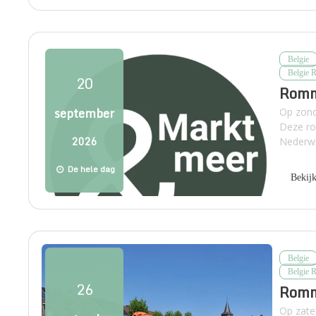
Belgie
Belgie 
20
Romm
september
Op zond
Deze ro
2026
Nederwi
De hele dag
Bekij
Belgie
Belgie 
26
Romm
Op zate