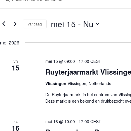
u
e
l
n
e
e
e
m
mei 15
 - 
Nu
n
Vandaag
e
k
n
e
S
t
y
e
e
w
mei 2026
l
n
o
e
Z
r
c
o
d
t
i
mei 15 @ 09:00
-
17:00
CEST
e
VR
e
15
n
k
e
Ruyterjaarmarkt Vlissinge
.
e
r
Z
e
n
o
e
e
Vlissingen
Vlissingen, Netherlands
e
n
n
k
d
w
De Ruyterjaarmarkt in het centrum van Vlissing
v
a
e
o
Deze markt is een bekend en drukbezocht eve
t
e
o
u
r
r
m
g
E
.
e
v
mei 16 @ 10:00
-
17:00
CEST
ZA
v
e
16
e
n