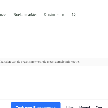
urzen
Boekenmarkten
Kerstmarkten
akanalen van de organisator voor de meest actuele informatie.
E
v
Zoek naar Evenementen
Lijst
Maand
Dag