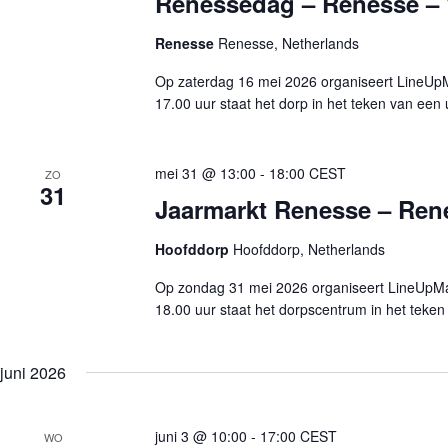
Renessedag – Renesse – 
n
e
n
m
Renesse
Renesse, Netherlands
a
e
n
v
Op zaterdag 16 mei 2026 organiseert LineUp
t
i
e
17.00 uur staat het dorp in het teken van een
g
n
a
m
t
e
i
t
mei 31 @ 13:00
-
18:00
CEST
e
ZO
k
31
Jaarmarkt Renesse – Rene
e
y
w
Hoofddorp
Hoofddorp, Netherlands
o
r
Op zondag 31 mei 2026 organiseert LineUpMar
d
.
18.00 uur staat het dorpscentrum in het teke
juni 2026
juni 3 @ 10:00
-
17:00
CEST
WO