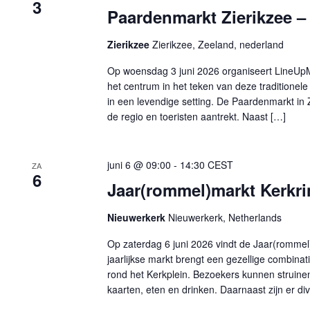
3
Paardenmarkt Zierikzee – 
Zierikzee
Zierikzee, Zeeland, nederland
Op woensdag 3 juni 2026 organiseert LineUpMa
het centrum in het teken van deze traditione
in een levendige setting. De Paardenmarkt in 
de regio en toeristen aantrekt. Naast […]
juni 6 @ 09:00
-
14:30
CEST
ZA
6
Jaar(rommel)markt Kerkri
Nieuwerkerk
Nieuwerkerk, Netherlands
Op zaterdag 6 juni 2026 vindt de Jaar(rommel
jaarlijkse markt brengt een gezellige combi
rond het Kerkplein. Bezoekers kunnen struine
kaarten, eten en drinken. Daarnaast zijn er di