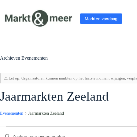
Ga
naar
de
Markten vandaag
inhoud
Archieven
Evenementen
⚠️ Let op: Organisatoren kunnen markten op het laatste moment wijzigen, verplaa
Jaarmarkten Zeeland
Evenementen
Jaarmarkten Zeeland
Evenementen
E
V
v