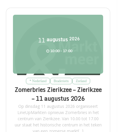
11
augustus
2026
10:00 - 17:00
* Nederland
Braderieën
Zeeland
Zomerbries Zierikzee – Zierikzee
– 11 augustus 2026
Op dinsdag 11 augustus 2026 organiseert
LineUpMarkten opnieuw Zomerbries in het
centrum van Zierikzee. Van 10.00 tot 17.00
uur staat het historische centrum in het teken
van een zomerse markt[...]