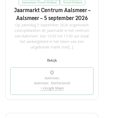
Jaarmarkten Noord-Holland
Noord-Holland
Jaarmarkt Centrum Aalsmeer –
Aalsmeer – 5 september 2026
Op zaterdag 5 september 2026 organiseert
LineUpMarkten de Jaarmarkt in het centrum
van Aalsmeer. Van 10.00 tot 17.00 uur staat
het winkelgebied in het teken van een
uitgebreide markt met[...]
Bekijk
Aalsmeer,
Aalsmeer
,
Netherlands
+ Google Maps