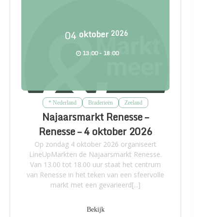
04
oktober
2026
13:00 - 18:00
* Nederland
Braderieën
Zeeland
Najaarsmarkt Renesse –
Renesse – 4 oktober 2026
Op zondag 4 oktober 2026 organiseert
LineUpMarkten de Najaarsmarkt Renesse.
Van 13.00 tot 18.00 uur staat het centrum
van Renesse in het teken van een sfeervolle
markt met een gevarieerd[...]
Bekijk