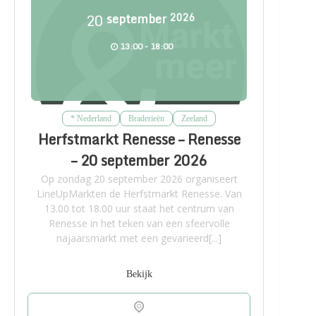
20
september
2026
13:00 - 18:00
* Nederland
Braderieën
Zeeland
Herfstmarkt Renesse – Renesse
– 20 september 2026
Op zondag 20 september 2026 organiseert
LineUpMarkten de Herfstmarkt Renesse. Van
13.00 tot 18.00 uur staat het centrum van
Renesse in het teken van een sfeervolle
najaarsmarkt met een gevarieerd[...]
Bekijk