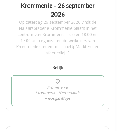
Krommenie – 26 september
2026
Op zaterdag 26 september 2026 vindt de
Najaarsbraderie Krommenie plaats in het
centrum van Krommenie. Tussen 10.00 en
17.00 uur organiseren de winkeliers van
Krommenie samen met LineUpMarkten een
sfeervolle[...]
Bekijk
Krommenie,
Krommenie
,
Netherlands
+ Google Maps