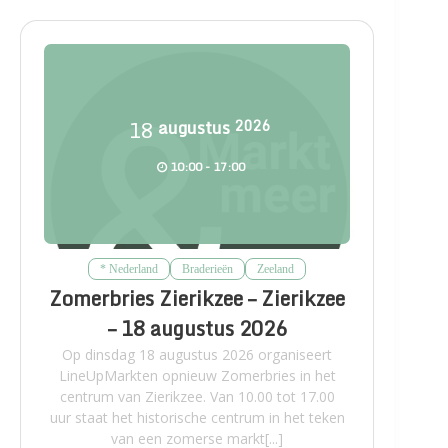
18
augustus
2026
10:00 - 17:00
* Nederland
Braderieën
Zeeland
Zomerbries Zierikzee – Zierikzee
– 18 augustus 2026
Op dinsdag 18 augustus 2026 organiseert
LineUpMarkten opnieuw Zomerbries in het
centrum van Zierikzee. Van 10.00 tot 17.00
uur staat het historische centrum in het teken
van een zomerse markt[...]