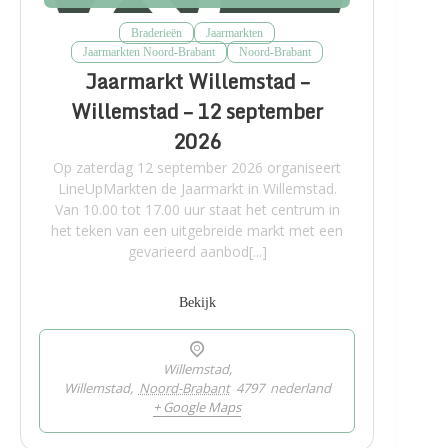
Braderieën
Jaarmarkten
Jaarmarkten Noord-Brabant
Noord-Brabant
Jaarmarkt Willemstad –
Willemstad – 12 september
2026
Op zaterdag 12 september 2026 organiseert
LineUpMarkten de Jaarmarkt in Willemstad.
Van 10.00 tot 17.00 uur staat het centrum in
het teken van een uitgebreide markt met een
gevarieerd aanbod[...]
Bekijk
Willemstad,
Willemstad
,
Noord-Brabant
4797
nederland
+ Google Maps