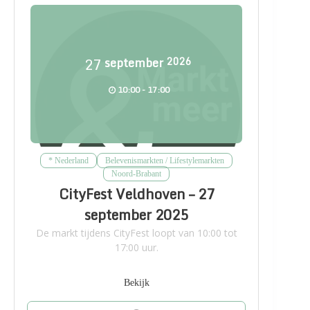
27
september
2026
10:00 - 17:00
* Nederland
Belevenismarkten / Lifestylemarkten
Noord-Brabant
CityFest Veldhoven – 27
september 2025
De markt tijdens CityFest loopt van 10:00 tot
17:00 uur.
Bekijk