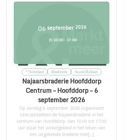
06
september
2026
10:00 - 17:00
* Nederland
Braderieën
Noord-Holland
Najaarsbraderie Hoofddorp
Centrum – Hoofddorp – 6
september 2026
Op zondag 6 september 2026 organiseert
LineUpMarkten de Najaarsbraderie in het
centrum van Hoofddorp. Van 10.00 tot 17.00
uur staat het winkelgebied in het teken van
een uitgebreide braderie met[...]