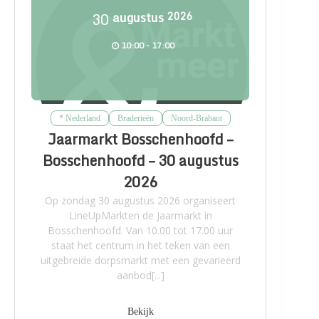
30
augustus
2026
10:00 - 17:00
* Nederland
Braderieën
Noord-Brabant
Jaarmarkt Bosschenhoofd –
Bosschenhoofd – 30 augustus
2026
Op zondag 30 augustus 2026 organiseert
LineUpMarkten de Jaarmarkt in
Bosschenhoofd. Van 10.00 tot 17.00 uur
staat het centrum in het teken van een
uitgebreide dorpsmarkt met een gevarieerd
aanbod[...]
Bekijk