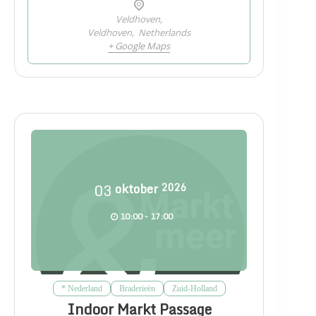
Veldhoven,
Veldhoven
,
Netherlands
+ Google Maps
03
oktober
2026
10:00 - 17:00
* Nederland
Braderieën
Zuid-Holland
Indoor Markt Passage