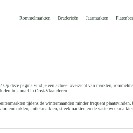
Rommelmarkten
Braderieën
Jaarmarkten
Platenbe
7? Op deze pagina vind je een actueel overzicht van markten, rommelm
inden in januari in Oost-Vlaanderen.
buitenmarkten tijdens de wintermaanden minder frequent plaatsvinden, b
looienmarkten, antiekmarkten, streekmarkten en de vaste weekmarkten 