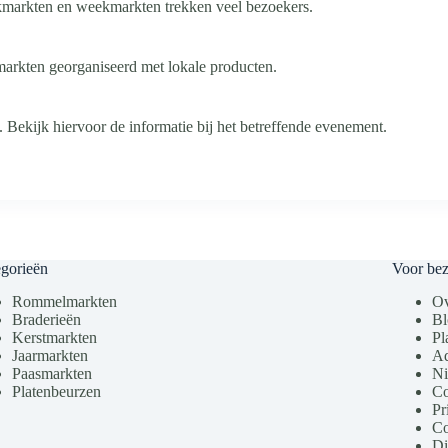
kmarkten en weekmarkten trekken veel bezoekers.
markten georganiseerd met lokale producten.
 Bekijk hiervoor de informatie bij het betreffende evenement.
gorieën
Voor be
Rommelmarkten
Ov
Braderieën
Bl
Kerstmarkten
Pl
Jaarmarkten
Ad
Paasmarkten
Ni
Platenbeurzen
Co
Pr
Co
Di