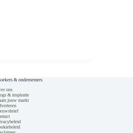
zoekers & ondernemers
er ons
ogs & inspiratie
aats jouw markt
verteren
euwsbrief
ntact
ivacybeleid
okiebeleid
sclaimer