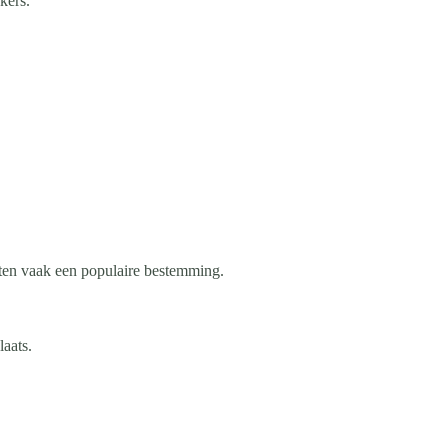
kers.
kten vaak een populaire bestemming.
aats.