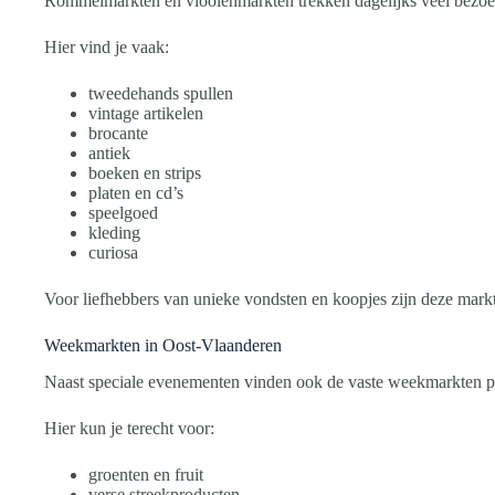
Rommelmarkten en vlooienmarkten trekken dagelijks veel bezoe
Hier vind je vaak:
tweedehands spullen
vintage artikelen
brocante
antiek
boeken en strips
platen en cd’s
speelgoed
kleding
curiosa
Voor liefhebbers van unieke vondsten en koopjes zijn deze mar
Weekmarkten in Oost-Vlaanderen
Naast speciale evenementen vinden ook de vaste weekmarkten pl
Hier kun je terecht voor:
groenten en fruit
verse streekproducten