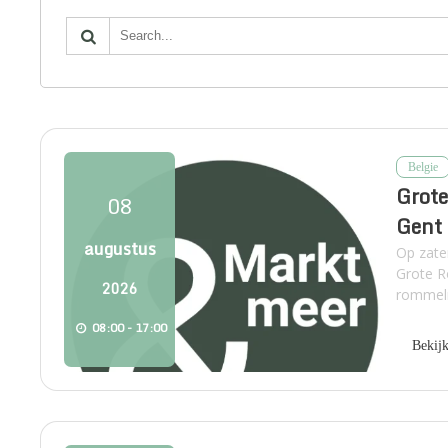
Belgie
Grote
08
Gent
augustus
Op zate
Grote R
2026
rommelm
08:00 - 17:00
Bekij