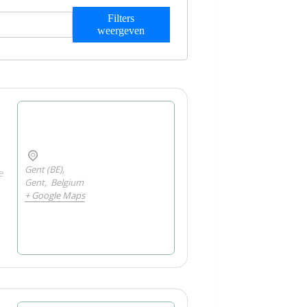
Filters
weergeven
Gent (BE),
e
Gent
,
Belgium
+ Google Maps