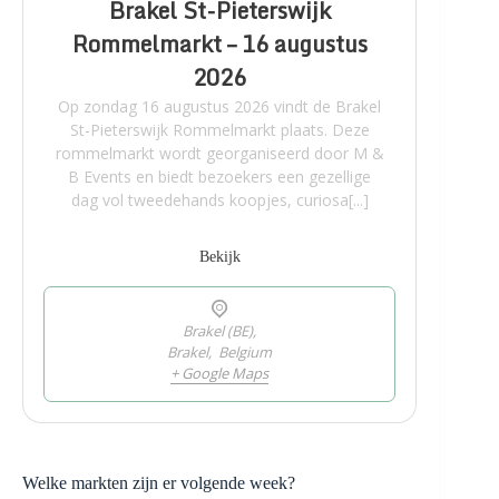
Brakel St-Pieterswijk
Rommelmarkt – 16 augustus
2026
Op zondag 16 augustus 2026 vindt de Brakel
St-Pieterswijk Rommelmarkt plaats. Deze
rommelmarkt wordt georganiseerd door M &
B Events en biedt bezoekers een gezellige
dag vol tweedehands koopjes, curiosa[...]
Bekijk
Brakel (BE),
Brakel
,
Belgium
+ Google Maps
Welke markten zijn er volgende week?